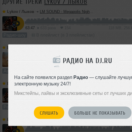
ДРУГИЕ ТРЕКИ
LYKOV / ЛЫКОВ
Lykov / Лыков
➝
LM SOUND - Megapolis Night 28.07.2026
63:47
633 раза
154
118 MB, 256
Радио-шоу
В плейлист (в 3 плейлистах)
Lykov / Лыков
➝
Dream On (Extended Mix) [Road Story Records]
РАДИО НА DJ.RU
5:28
930 раз
232
10 MB, 256
Авторский трек
В плейлист
На сайте появился раздел
Радио
— слушайте лучшу
электронную музыку 24/7!
Lykov / Лыков
➝
LM SOUND - Megapolis Night 21.07.2026
Микстейпы, лайвы и эксклюзивные сеты от лучших д
64:52
629 раз
166
120 MB, 256
Радио-шоу
В плейлист (в 2 плейлистах)
СЛУШАТЬ
БОЛЬШЕ НЕ ПОКАЗЫВАТЬ
Lykov / Лыков
➝
LM SOUND - Megapolis Night 14.07.2026