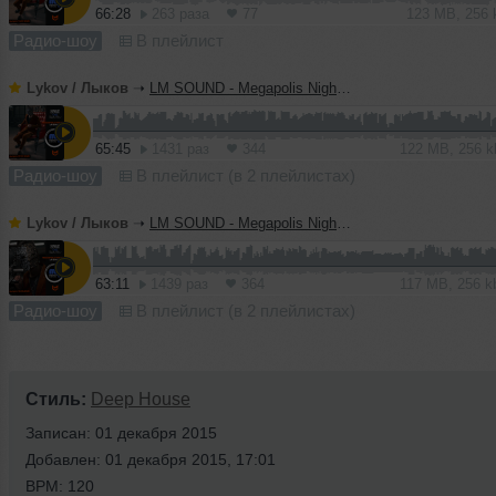
66:28
263 раза
77
123 MB, 256
Радио-шоу
В плейлист
Lykov / Лыков
➝
LM SOUND - Megapolis Night 07.07.2026
65:45
1431 раз
344
122 MB, 256 
Радио-шоу
В плейлист (в 2 плейлистах)
Lykov / Лыков
➝
LM SOUND - Megapolis Night 30.06.2026
63:11
1439 раз
364
117 MB, 256 
Радио-шоу
В плейлист (в 2 плейлистах)
Стиль:
Deep House
Записан: 01 декабря 2015
Добавлен: 01 декабря 2015, 17:01
BPM: 120