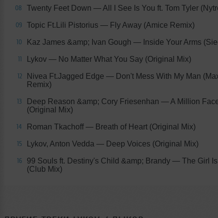
Twenty Feet Down
— All I See Is You ft. Tom Tyler (Ny
08
Topic Ft.Lili Pistorius
— Fly Away (Amice Remix)
09
Kaz James &amp; Ivan Gough
— Inside Your Arms (Si
10
Lykov
— No Matter What You Say (Original Mix)
11
Nivea Ft.Jagged Edge
— Don't Mess With My Man (Max
12
Remix)
Deep Reason &amp; Cory Friesenhan
— A Million Fac
13
(Original Mix)
Roman Tkachoff
— Breath of Heart (Original Mix)
14
Lykov, Anton Vedda
— Deep Voices (Original Mix)
15
99 Souls ft. Destiny's Child &amp; Brandy
— The Girl I
16
(Club Mix)