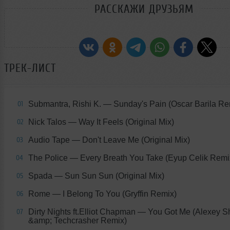
РАССКАЖИ ДРУЗЬЯМ
ТРЕК-ЛИСТ
Submantra, Rishi K.
— Sunday's Pain (Oscar Barila Re
01
Nick Talos
— Way It Feels (Original Mix)
02
Audio Tape
— Don't Leave Me (Original Mix)
03
The Police
— Every Breath You Take (Eyup Celik Remi
04
Spada
— Sun Sun Sun (Original Mix)
05
Rome
— I Belong To You (Gryffin Remix)
06
Dirty Nights ft.Elliot Chapman
— You Got Me (Alexey Sh
07
&amp; Techcrasher Remix)