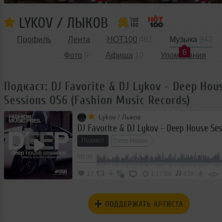
LYKOV / ЛЫКОВ
Профиль
Лента
HOT100
461
Музыка
942
6
Фото
9
Афиша
10
Упоминания
Подкаст: DJ Favorite & DJ Lykov - Deep Hou
Sessions 056 (Fashion Music Records)
Lykov / Лыков
Подкаст
Deep House
00:00
</>
17
1:17:09
438
ПОДДЕРЖАТЬ АРТИСТА