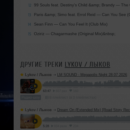
99 Souls feat. Destiny's Child &amp; Brandy
— The G
12
Paris &amp; Simo feat. Errol Reid
— Can You See (Or
13
Sean Finn
— Can You Feel It (Club Mix)
14
Oziriz
— Chagarmashe (Original Mix)&nbsp;
15
ДРУГИЕ ТРЕКИ
LYKOV / ЛЫКОВ
Lykov / Лыков
➝
LM SOUND - Megapolis Night 28.07.2026
63:47
657 раз
160
Радио-шоу
В плейлист (в 3 плейлистах)
Lykov / Лыков
➝
Dream On (Extended Mix) [Road Story Rec
5:28
934 раза
234