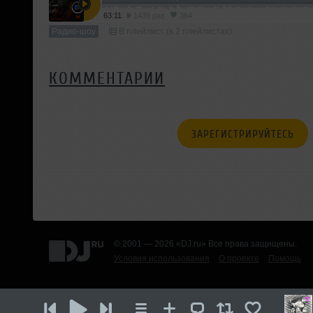
63:11
1439 раз
364
Радио-шоу
В плейлист (в 2 плейлистах)
КОММЕНТАРИИ
ЗАРЕГИСТРИРУЙТЕСЬ
© 2001 — 2026 «DJ.ru» Все права защищены.
Условия использования
О проекте
Помощь