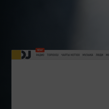
РАДИО
TOP100DJ
ЧАРТЫ HOT100
МУЗЫКА
ЛЮДИ
М