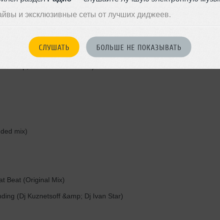
айвы и эксклюзивные сеты от лучших диджеев.
СЛУШАТЬ
БОЛЬШЕ НЕ ПОКАЗЫВАТЬ
az &amp; Adam Foster Remix)
ded mix)
 Beat (Original Mix)
ing (Dj Kuznetsoff &amp; Dj Ivan Star)