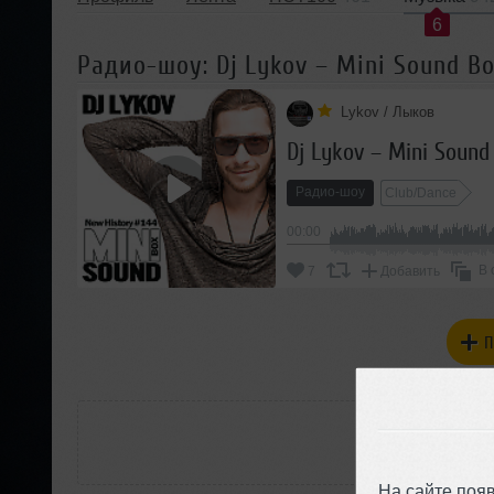
6
Радио-шоу: Dj Lykov – Mini Sound Bo
Lykov / Лыков
Dj Lykov – Mini Sound
Радио-шоу
Club/Dance
00:00
В 
7
Добавить
П
РАС
На сайте поя