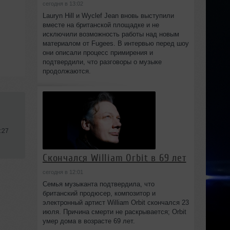
сегодня в 13:02
Lauryn Hill и Wyclef Jean вновь выступили
вместе на британской площадке и не
исключили возможность работы над новым
материалом от Fugees. В интервью перед шоу
они описали процесс примирения и
подтвердили, что разговоры о музыке
продолжаются.
:27
Скончался William Orbit в 69 лет
сегодня в 12:01
Семья музыканта подтвердила, что
британский продюсер, композитор и
электронный артист William Orbit скончался 23
июля. Причина смерти не раскрывается; Orbit
умер дома в возрасте 69 лет.