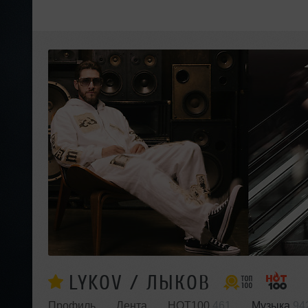
LYKOV / ЛЫКОВ
Профиль
Лента
HOT100
461
Музыка
94