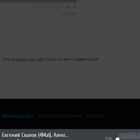
117 MB, 256 kbps AAC
136
13 июля
войдите на сайт
Или
чтобы оставить комментарий
Реклама на сайте
Контактная информация
Вакансии
Евгений Свалов (4Mal), Александр Киреев — Русская кибернетика 725 (22.07.2026)
0:00