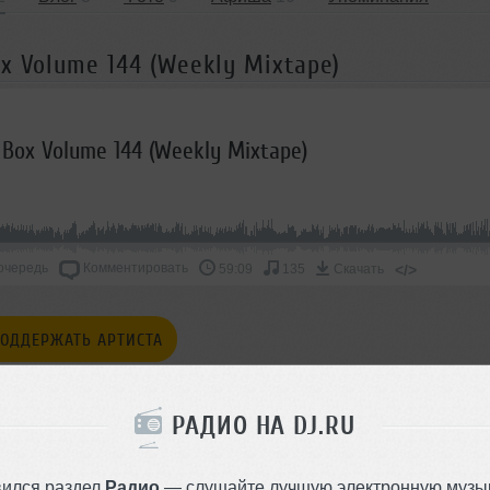
x Volume 144 (Weekly Mixtape)
 Box Volume 144 (Weekly Mixtape)
очередь
Комментировать
</>
59:09
135
Скачать
ОДДЕРЖАТЬ АРТИСТА
СКАЖИ ДРУЗЬЯМ
РАДИО НА DJ.RU
вился раздел
Радио
— слушайте лучшую электронную музык