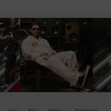
2
Блог
3
Фото
9
Афиша
10
Упоминания