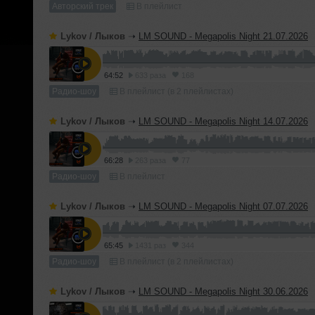
Авторский трек
В плейлист
Lykov / Лыков
➝
LM SOUND - Megapolis Night 21.07.2026
64:52
633 раза
168
Радио-шоу
В плейлист (в 2 плейлистах)
Lykov / Лыков
➝
LM SOUND - Megapolis Night 14.07.2026
66:28
263 раза
77
Радио-шоу
В плейлист
Lykov / Лыков
➝
LM SOUND - Megapolis Night 07.07.2026
65:45
1431 раз
344
Радио-шоу
В плейлист (в 2 плейлистах)
Lykov / Лыков
➝
LM SOUND - Megapolis Night 30.06.2026