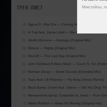
ТРЕК-ЛИСТ
Микстейпы, л
Sigma Ft. Rita Ora
— Coming Home (M-22 Remix
01
A-Trak feat. Jamie Lidell
— We All Fall Down (Joe M
02
Adolfo Morrone
— Analogia (Original Mix)
03
Ektonix
— Rights (Original Mix)
04
Mars3ll
— The Last Day (Original Mix)
05
John Dahlback ft Alexx Mack
— Count To Ten (Exten
06
Norman Doray
— Street Sounds (Extended Mix)
07
Topic feat. Lili Pistorius
— Fly Away (Amice Remix)
08
Block &amp; Crown feat. Jolene
— Did You Drop That
09
Alessandrino &amp; Costantini vs. Avicii
— Pure Grind
10
Adam Rickfors
— Keep On Moving (Original mix)
11