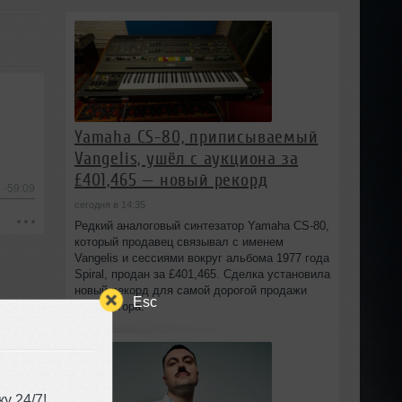
Yamaha CS-80, приписываемый
Vangelis, ушёл с аукциона за
£401,465 — новый рекорд
-59:09
сегодня в 14:35
Редкий аналоговый синтезатор Yamaha CS-80,
который продавец связывал с именем
Vangelis и сессиями вокруг альбома 1977 года
Spiral, продан за £401,465. Сделка установила
новый рекорд для самой дорогой продажи
Esc
синтезатора.
у 24/7!