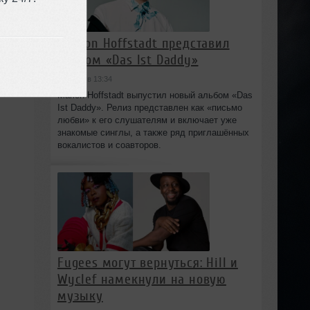
Marlon Hoffstadt представил
альбом «Das Ist Daddy»
сегодня в 13:34
Marlon Hoffstadt выпустил новый альбом «Das
Ist Daddy». Релиз представлен как «письмо
любви» к его слушателям и включает уже
знакомые синглы, а также ряд приглашённых
вокалистов и соавторов.
Fugees могут вернуться: Hill и
Wyclef намекнули на новую
музыку