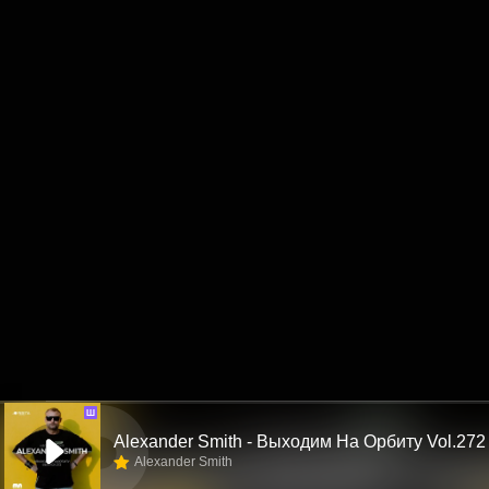
Ш
Alexander Smith - Выходим На Орбиту Vol.272
Alexander Smith