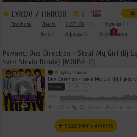
LYKOV / ЛЫКОВ
Профиль
Лента
HOT100
461
Музыка
942
6
Фото
9
Афиша
10
Упоминания
Ремикс: One Direction - Steal My Girl (Dj Ly
Sven Slevin Remix) [MOUSE-P]
Lykov / Лыков
Ремикс
Club/Dance
00:00
</>
10
04:29
108
ПОДДЕРЖАТЬ АРТИСТА