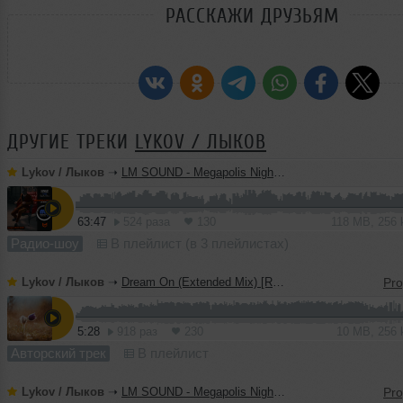
РАССКАЖИ ДРУЗЬЯМ
ДРУГИЕ ТРЕКИ
LYKOV / ЛЫКОВ
Lykov / Лыков
➝
LM SOUND - Megapolis Night 28.07.2026
63:47
524 раза
130
118 MB, 256
Радио-шоу
В плейлист (в 3 плейлистах)
Lykov / Лыков
➝
Dream On (Extended Mix) [Road Story Records]
5:28
918 раз
230
10 MB, 256
Авторский трек
В плейлист
Lykov / Лыков
➝
LM SOUND - Megapolis Night 21.07.2026