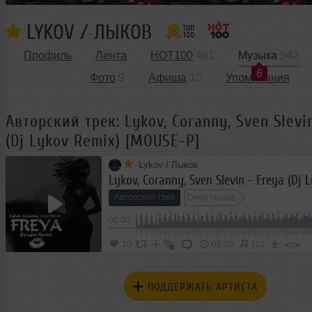
LYKOV / ЛЫКОВ
Профиль
Лента
HOT100
461
Музыка
942
6
Фото
9
Афиша
10
Упоминания
Авторский трек: Lykov, Coranny, Sven Slevi
(Dj Lykov Remix) [MOUSE-P]
Lykov / Лыков
Авторский трек
Deep House
00:00
</>
10
05:39
101
ПОДДЕРЖАТЬ АРТИСТА