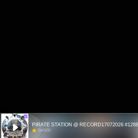
Ш
PIRATE STATION @ RECORD17072026 #128
GVOZD