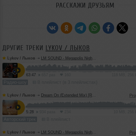
РАССКАЖИ ДРУЗЬЯМ
ДРУГИЕ ТРЕКИ
LYKOV / ЛЫКОВ
Lykov / Лыков
➝
LM SOUND - Megapolis Night 28.07.2026
63:47
657 раз
160
118 MB, 256
Радио-шоу
В плейлист (в 3 плейлистах)
Lykov / Лыков
➝
Dream On (Extended Mix) [Road Story Records]
5:28
934 раза
234
10 MB, 256
Авторский трек
В плейлист
Lykov / Лыков
➝
LM SOUND - Megapolis Night 21.07.2026