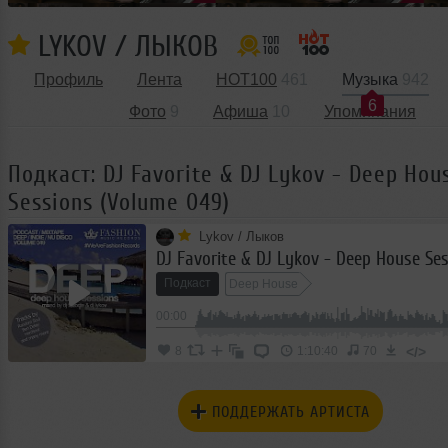
LYKOV / ЛЫКОВ
Профиль
Лента
HOT100
461
Музыка
942
6
Фото
9
Афиша
10
Упоминания
Подкаст: DJ Favorite & DJ Lykov - Deep Hou
Sessions (Volume 049)
Lykov / Лыков
Подкаст
Deep House
00:00
</>
8
1:10:40
70
ПОДДЕРЖАТЬ АРТИСТА