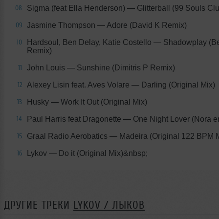
Sigma (feat Ella Henderson)
— Glitterball (99 Souls Cl
08
Jasmine Thompson
— Adore (David K Remix)
09
Hardsoul, Ben Delay, Katie Costello
— Shadowplay (Be
10
Remix)
John Louis
— Sunshine (Dimitris P Remix)
11
Alexey Lisin feat. Aves Volare
— Darling (Original Mix)
12
Husky
— Work It Out (Original Mix)
13
Paul Harris feat Dragonette
— One Night Lover (Nora e
14
Graal Radio Aerobatics
— Madeira (Original 122 BPM M
15
Lykov
— Do it (Original Mix)&nbsp;
16
ДРУГИЕ ТРЕКИ
LYKOV / ЛЫКОВ