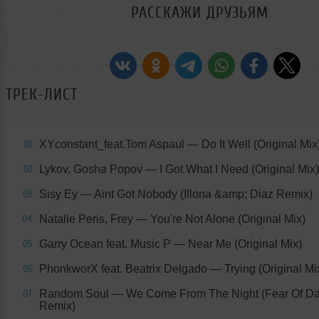
РАССКАЖИ ДРУЗЬЯМ
ТРЕК-ЛИСТ
XYconstant_feat.Tom Aspaul
— Do It Well (Original Mix
01
Lykov, Gosha Popov
— I Got What I Need (Original Mix)
02
Sisy Ey
— Aint Got Nobody (Illona &amp; Diaz Remix)
03
Natalie Peris, Frey
— You're Not Alone (Original Mix)
04
Garry Ocean feat. Music P
— Near Me (Original Mix)
05
PhonkworX feat. Beatrix Delgado
— Trying (Original Mi
06
Random Soul
— We Come From The Night (Fear Of D
07
Remix)