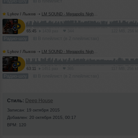
Радио-шоу
В плейлист
Lykov / Лыков
➝
LM SOUND - Megapolis Night 07.07.2026
65:45
1439 раз
344
122 MB, 256 
Радио-шоу
В плейлист (в 2 плейлистах)
Lykov / Лыков
➝
LM SOUND - Megapolis Night 30.06.2026
63:11
1451 раз
365
117 MB, 256 
Радио-шоу
В плейлист (в 2 плейлистах)
Стиль:
Deep House
Записан: 19 октября 2015
Добавлен: 20 октября 2015, 00:17
BPM: 120