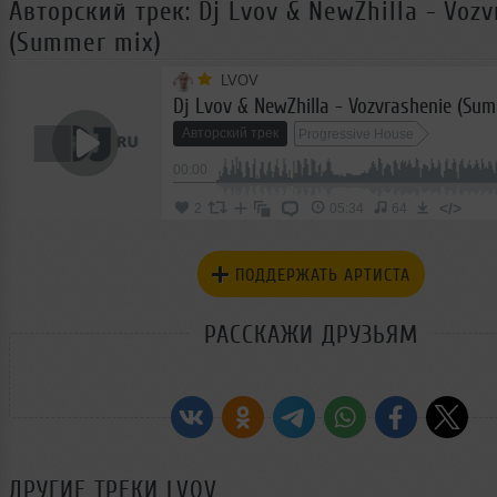
Авторский трек: Dj Lvov & NewZhilla - Voz
(Summer mix)
LVOV
Dj Lvov & NewZhilla - Vozvrashenie (Su
Авторский трек
Progressive House
00:00
</>
2
05:34
64
ПОДДЕРЖАТЬ АРТИСТА
РАССКАЖИ ДРУЗЬЯМ
ДРУГИЕ ТРЕКИ
LVOV