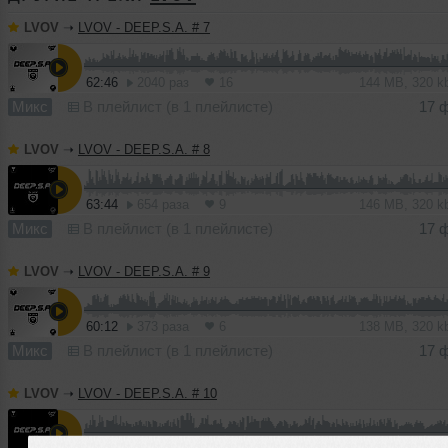
LVOV
➝
LVOV - DEEP.S.A. # 7
62:46
2040 раз
16
144 MB, 320 
Микс
В плейлист (в 1 плейлисте)
17 
LVOV
➝
LVOV - DEEP.S.A. # 8
63:44
654 раза
9
146 MB, 320 
Микс
В плейлист (в 1 плейлисте)
17 
LVOV
➝
LVOV - DEEP.S.A. # 9
60:12
373 раза
6
138 MB, 320 
Микс
В плейлист (в 1 плейлисте)
17 
LVOV
➝
LVOV - DEEP.S.A. # 10