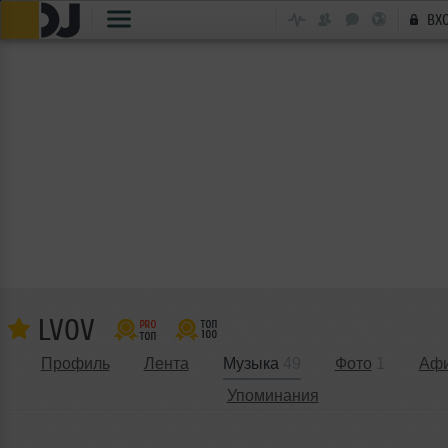
ВХ
LVOV
Профиль
Лента
Музыка
49
Фото
1
Аф
Упоминания