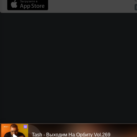
Ш
Tash - Выходим На Орбиту Vol.269