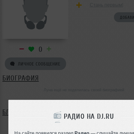
Стань первым!
ДОБАВИ
0
ЛИЧНОЕ СООБЩЕНИЕ
БИОГРАФИЯ
Луна ещё не поделилась своей биографией
БЛОГ
РАДИО НА DJ.RU
Нет записей в блоге
На сайте появился раздел
Радио
— слушайте лучшу