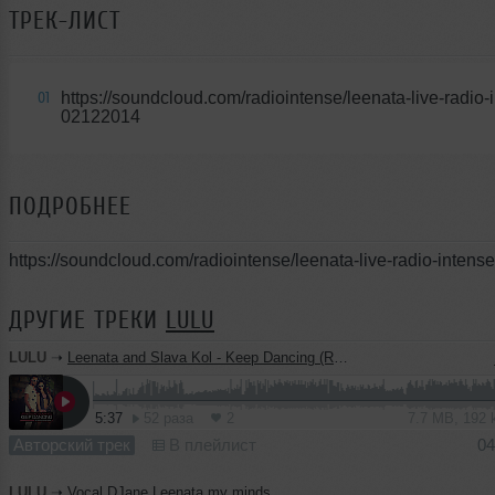
ТРЕК-ЛИСТ
https://soundcloud.com/radiointense/leenata-live-radio-
01
02122014
ПОДРОБНЕЕ
https://soundcloud.com/radiointense/leenata-live-radio-inten
ДРУГИЕ ТРЕКИ
LULU
LULU
➝
Leenata and Slava Kol - Keep Dancing (Remix)
5:37
52 раза
2
7.7 MB, 192
Авторский трек
В плейлист
04
LULU
➝
Vocal DJane Leenata my minds