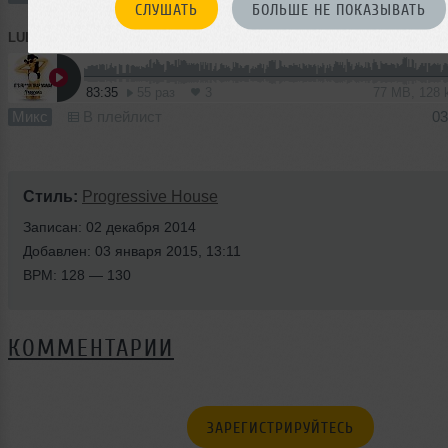
СЛУШАТЬ
БОЛЬШЕ НЕ ПОКАЗЫВАТЬ
LULU
➝
Its Fu**in Trap Mama By DJane Leenata #1
83:35
55 раз
3
77 MB, 128
Микс
В плейлист
03
Стиль:
Progressive House
Записан: 02 декабря 2014
Добавлен: 03 января 2015, 13:11
BPM: 128 — 130
КОММЕНТАРИИ
ЗАРЕГИСТРИРУЙТЕСЬ