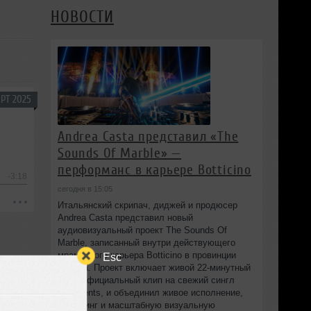
НОВОСТИ
РТ 2025
Andrea Casta представил «The
Sounds Of Marble» —
перформанс в карьере Botticino
-3:18
сегодня в 15:05
Итальянский скрипач, диджей и продюсер
Andrea Casta представил новый
аудиовизуальный проект The Sounds Of
Marble, записанный внутри действующего
мраморного карьера Botticino в провинции
Esc
Brescia. Проект включает живой 22‑минутный
сет и официальный клип на свежий сингл
Fragments, и объединил живое исполнение,
диджеинг и масштабную визуальную