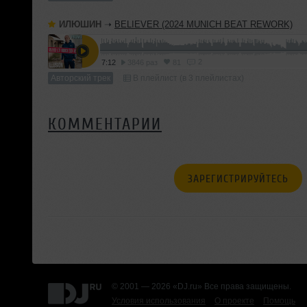
ИЛЮШИН
➝
BELIEVER (2024 MUNICH BEAT REWORK)
2
7:12
3846 раз
81
Авторский трек
В плейлист (в 3 плейлистах)
КОММЕНТАРИИ
ЗАРЕГИСТРИРУЙТЕСЬ
© 2001 — 2026 «DJ.ru» Все права защищены.
Условия использования
О проекте
Помощь