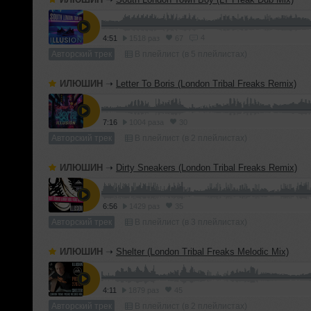
4
4:51
1518 раз
67
Авторский трек
В плейлист (в 5 плейлистах)
ИЛЮШИН
➝
Letter To Boris (London Tribal Freaks Remix)
7:16
1004 раза
30
Авторский трек
В плейлист (в 2 плейлистах)
ИЛЮШИН
➝
Dirty Sneakers (London Tribal Freaks Remix)
6:56
1429 раз
35
Авторский трек
В плейлист (в 3 плейлистах)
ИЛЮШИН
➝
Shelter (London Tribal Freaks Melodic Mix)
4:11
1879 раз
45
Авторский трек
В плейлист (в 2 плейлистах)