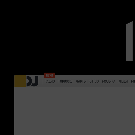
РАДИО
TOP100DJ
ЧАРТЫ HOT100
МУЗЫКА
ЛЮДИ
М