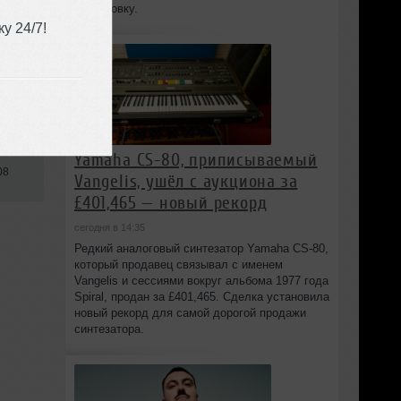
постановку.
у 24/7!
Yamaha CS-80, приписываемый
08
Vangelis, ушёл с аукциона за
£401,465 — новый рекорд
сегодня в 14:35
Редкий аналоговый синтезатор Yamaha CS-80,
который продавец связывал с именем
Vangelis и сессиями вокруг альбома 1977 года
Spiral, продан за £401,465. Сделка установила
новый рекорд для самой дорогой продажи
синтезатора.