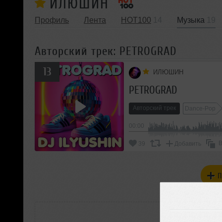
ИЛЮШИН
Профиль
Лента
HOT100
14
Музыка
19
Авторский трек: PETROGRAD
13
ИЛЮШИН
PETROGRAD
Авторский трек
Dance-Pop
00:00
В
39
Добавить
П
РАС