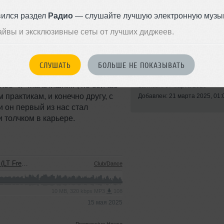
вился раздел
Радио
— слушайте лучшую электронную музык
айвы и эксклюзивные сеты от лучших диджеев.
4 года добавил еще несколько
СЛУШАТЬ
БОЛЬШЕ НЕ ПОКАЗЫВАТЬ
Стиль:
Dance-Pop
из Ленинграда, Алексею
лое" и "Мальчишник", но сейчас
Записан: 07 марта 2025
практикам, и конечно другу, с
Добавлен: 21 марта 2025, 01:
и он первый из нас стал
и толчком в карьере.
nded Mix)
Club/Dance
10 MB, 320 kbps MP3
108
15 мая 2025