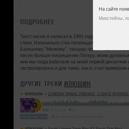
На сайте поя
Микстейпы, л
ПОДРОБНЕЕ
Текст песни я написал в 1991 году и вот спустя 3
строк. Изначально стих посвящался моему другу 
Бахвалову "Мелкому", танцору групп "Черное и Бе
песня больше посвящение Питеру, моим духовным 
кем мы тогда работали на моей первой дискотеке 
гастролировать и для таких, как я, стал примером 
ДРУГИЕ ТРЕКИ
ИЛЮШИН
ИЛЮШИН
➝
LONDON TRIBAL FREAKS - 5 DAYS IN PARIS (LT Freak Meow Exte
4:17
2227 раз
64
Авторский трек
В плейлист (в 6 плейлистах)
ИЛЮШИН
➝
South London Town Boy (LT Freak Dub Mix)