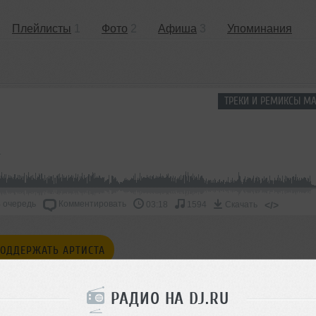
Плейлисты
1
Фото
2
Афиша
3
Упоминания
ТРЕКИ И РЕМИКСЫ МА
 очередь
Комментировать
</>
03:18
1594
Скачать
ОДДЕРЖАТЬ АРТИСТА
СКАЖИ ДРУЗЬЯМ
РАДИО НА DJ.RU