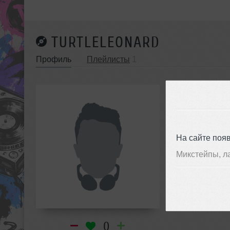
TURTLELEONARD
Профиль
Плейлисты
1
turtl
инф
На сайте поя
Микстейпы, л
0