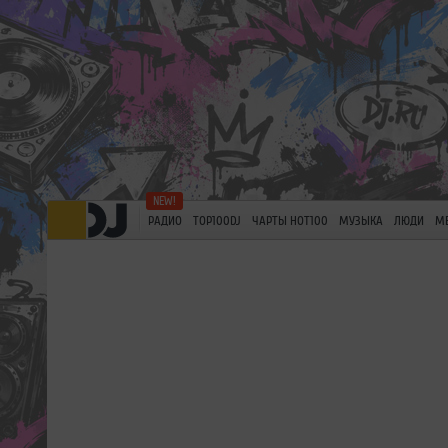
РАДИО
TOP100DJ
ЧАРТЫ HOT100
МУЗЫКА
ЛЮДИ
М