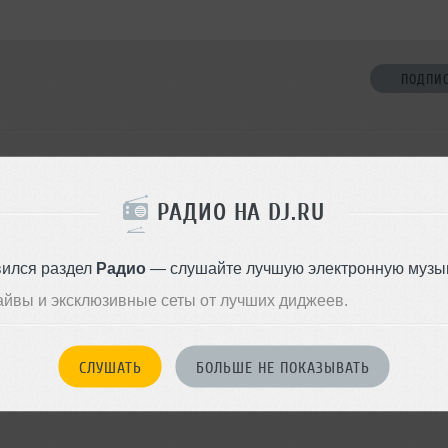
ПОДПИ
НЕТ ДРУЗЕЙ
eleonard не оставил
ормации о себе
РАДИО НА DJ.RU
Стань первым!
вился раздел
Радио
— слушайте лучшую электронную музык
ДОБАВИТЬ В ДР
айвы и эксклюзивные сеты от лучших диджеев.
СЛУШАТЬ
БОЛЬШЕ НЕ ПОКАЗЫВАТЬ