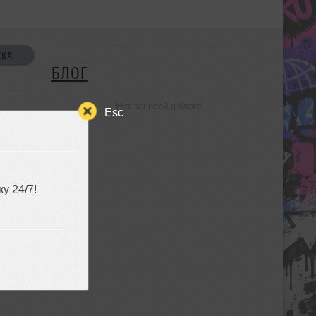
СКА
БЛОГ
Нет записей в блоге
Esc
у 24/7!
УЗЬЯ