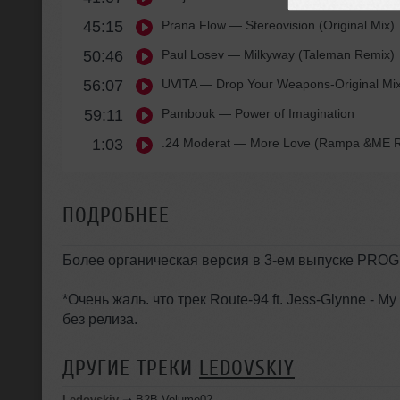
45:15
Prana Flow
— Stereovision (Original Mix)
50:46
Paul Losev
— Milkyway (Taleman Remix)
56:07
UVITA
— Drop Your Weapons-Original Mi
59:11
Pambouk
— Power of Imagination
1:03
.24 Moderat
— More Love (Rampa &ME R
ПОДРОБНЕЕ
Более органическая версия в 3-ем выпуске PRO
*Очень жаль. что трек Route-94 ft. Jess-Glynne - M
без релиза.
ДРУГИЕ ТРЕКИ
LEDOVSKIY
Ledovskiy
➝
B2B Volume02