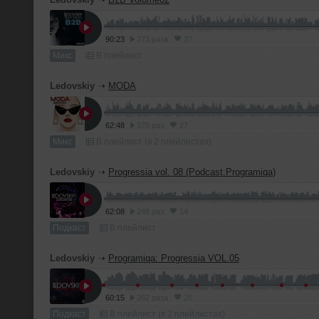
90:23
273 раза
27
Микс
В плейлист
Ledovskiy
➝
MODA
62:48
378 раз
27
Микс
В плейлист (в 2 плейлистах)
Ledovskiy
➝
Progressia vol. 08 (Podcast:Programiqa)
62:08
248 раз
14
Подкаст
В плейлист
Ledovskiy
➝
Programiqa: Progressia VOL.05
60:15
262 раза
20
Подкаст
В плейлист (в 2 плейлистах)