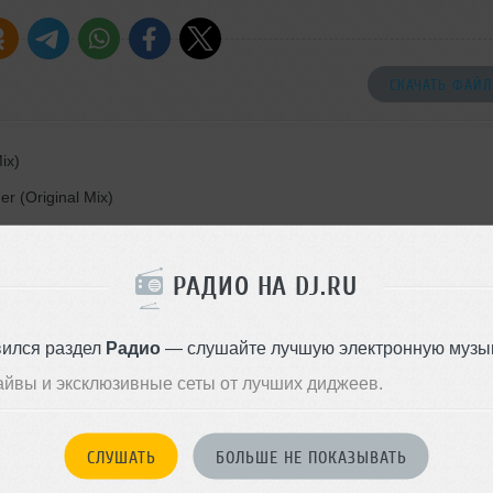
СКАЧАТЬ ФАЙЛ
ix)
r (Original Mix)
im (Extended Mix)
РАДИО НА DJ.RU
 Project Remix)
k Around
вился раздел
Радио
— слушайте лучшую электронную музык
ginal Mix)
айвы и эксклюзивные сеты от лучших диджеев.
 Wann Remix) - Unreleased 
onga (Original Mix)
СЛУШАТЬ
БОЛЬШЕ НЕ ПОКАЗЫВАТЬ
a Zare