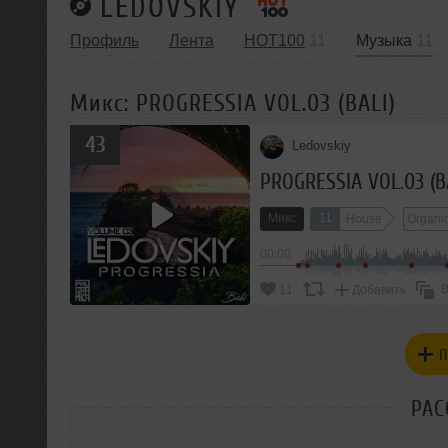
LEDOVSKIY
Профиль
Лента
HOT100
11
Музыка
11
Микс: PROGRESSIA VOL.03 (BALI)
43
Ledovskiy
PROGRESSIA VOL.03 (B
Микс
11
House
Organi
00:00
В
11
Добавить
П
РАС