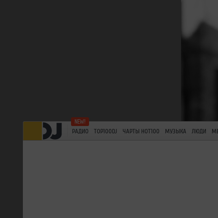
РАДИО
TOP100DJ
ЧАРТЫ HOT100
МУЗЫКА
ЛЮДИ
М