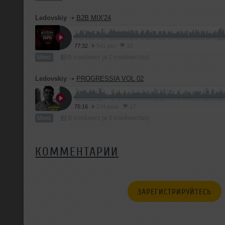
Ledovskiy
➝
B2B MIX'24
77:32
541 раз
33
Микс
В плейлист (в 2 плейлистах)
Ledovskiy
➝
PROGRESSIA VOL 02
75:16
274 раза
17
Микс
В плейлист (в 3 плейлистах)
КОММЕНТАРИИ
ЗАРЕГИСТРИРУЙТЕСЬ