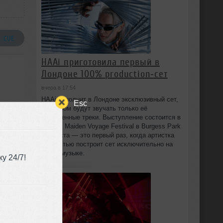
 .CUE
HAAi приготовила первый в
Лондоне 100% production‑сет
вчера в 17:54
HAAi исполнит в Лондоне эксклюзивный сет,
Esc
в котором будут звучать только её
собственные треки. Выступление состоится в
рамках Maiden Voyage Festival в Burgess Park
8 августа — это первый раз, когда артистка
полностью построит сет исключительно на
своей музыке.
у 24/7!