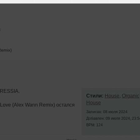
x
emix)
GRESSIA.
Стили:
House
,
Organic
House
y Love (Alex Wann Remix) остался
Записан: 08 июля 2024
Добавлен: 09 июля 2024, 23:5
BPM: 124