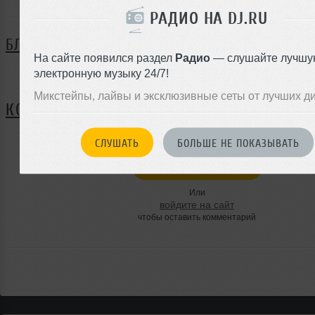
РАДИО НА DJ.RU
БЛОГ
На сайте появился раздел
Радио
— слушайте лучшу
электронную музыку 24/7!
Нет записей в блоге
Микстейпы, лайвы и эксклюзивные сеты от лучших д
КОММЕНТАРИИ
СЛУШАТЬ
БОЛЬШЕ НЕ ПОКАЗЫВАТЬ
ЗАРЕГИСТРИРУЙТЕСЬ
Или
войдите на сайт
чтобы оставить комментарий