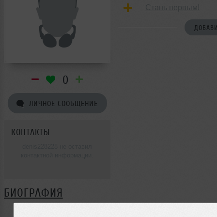
Стань первым!
ДОБАВИ
0
ЛИЧНОЕ СООБЩЕНИЕ
КОНТАКТЫ
denis228228 не оставил
контактной информации.
БИОГРАФИЯ
denis228228 ещё не поделился своей биографией