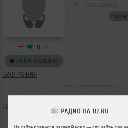
Стань первым!
ДОБАВИ
0
ЛИЧНОЕ СООБЩЕНИЕ
БИОГРАФИЯ
Lonsdale ещё не поделилась своей биографией
БЛОГ
РАДИО НА DJ.RU
Нет записей в блоге
На сайте появился раздел
Радио
— слушайте лучшу