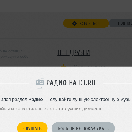
ПОДПИ
ВСЕЛИТЬСЯ
НЕТ ДРУЗЕЙ
lo не оставил
ормации о себе
Стань первым!
ДОБАВИТЬ В ДР
РАДИО НА DJ.RU
вился раздел
Радио
— слушайте лучшую электронную музык
айвы и эксклюзивные сеты от лучших диджеев.
СЛУШАТЬ
БОЛЬШЕ НЕ ПОКАЗЫВАТЬ