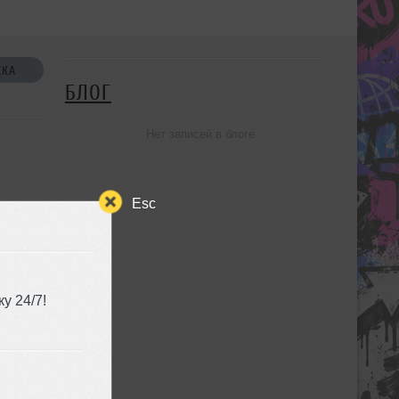
СКА
БЛОГ
Нет записей в блоге
Esc
УЗЬЯ
у 24/7!