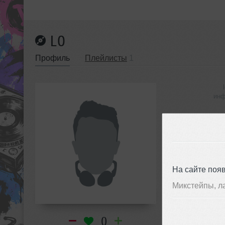
LO
Профиль
Плейлисты
1
инф
На сайте поя
Микстейпы, л
0