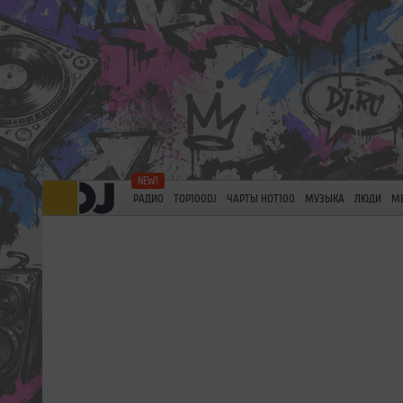
РАДИО
TOP100DJ
ЧАРТЫ HOT100
МУЗЫКА
ЛЮДИ
М