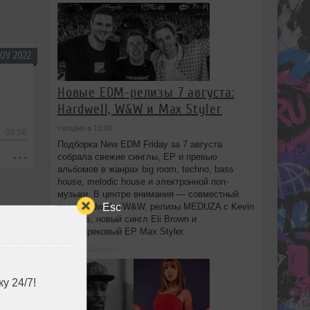
ОУ 2022
Новые EDM-релизы 7 августа:
Hardwell, W&W и Max Styler
сегодня в 13:08
-50:58
Подборка New EDM Friday за 7 августа
собрала свежие синглы, EP и превью
альбомов в жанрах big room, techno, bass
house, melodic house и электронной поп-
музыки. В центре внимания — совместный
Esc
трек Hardwell и W&W, релизы MEDUZA с Kevin
de Vries, новый сингл Eli Brown и
шеститрековый EP Max Styler.
у 24/7!