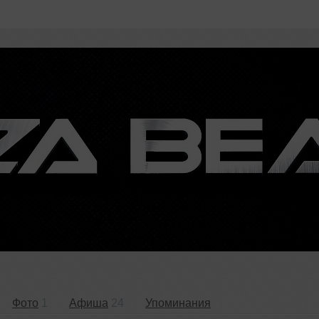
Фото
1
Афиша
24
Упоминания