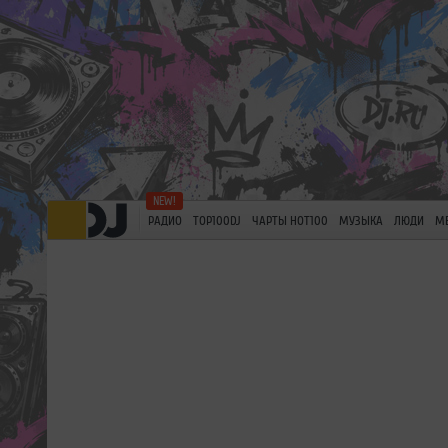
РАДИО
TOP100DJ
ЧАРТЫ HOT100
МУЗЫКА
ЛЮДИ
М