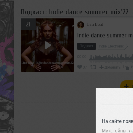
Подкаст: Indie dance summer mix'22
21
Liza Beat
Indie dance summer mi
Подкаст
Indie Electronic
00:00
В
37
Добавить
П
РАС
На сайте поя
Микстейпы, л