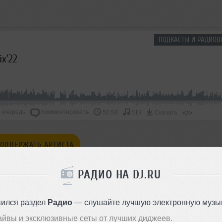
ПОДКАСТЫ И РАДИОШ
x'22
 очередь
Комментировать
</>
50:58
519
Скачать
ОДДЕРЖАТЬ АРТИСТА
СКАЖИ ДРУЗЬЯМ
РАДИО НА DJ.RU
вился раздел
Радио
— слушайте лучшую электронную музык
айвы и эксклюзивные сеты от лучших диджеев.