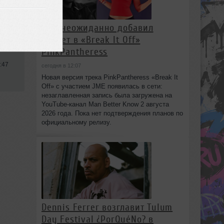
JME неожиданно добавил
куплет в «Break It Off»
PinkPantheress
:47
сегодня в 12:07
Новая версия трека PinkPantheress «Break It
Off» с участием JME появилась в сети:
незаглавленная запись была загружена на
YouTube-канал Man Better Know 2 августа
2026 года. Пока нет подтверждения планов по
официальному релизу.
Dennis Ferrer возглавит Tulum
Day Festival ¿PorQuéNo? в