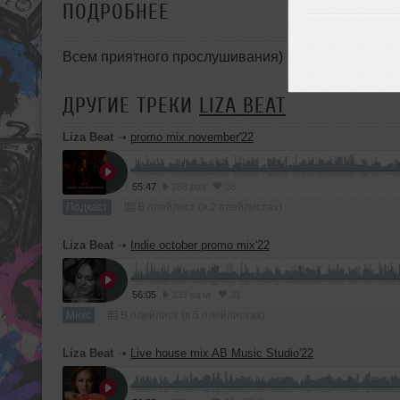
ПОДРОБНЕЕ
Всем приятного прослушивания)
ДРУГИЕ ТРЕКИ
LIZA BEAT
Liza Beat
➝
promo mix november'22
55:47
288 раз
26
Подкаст
В плейлист (в 2 плейлистах)
Liza Beat
➝
Indie october promo mix'22
56:05
333 раза
31
Микс
В плейлист (в 5 плейлистах)
Liza Beat
➝
Live house mix AB Music Studio'22