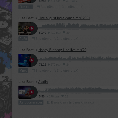
2
56:55
311 раз
30
Подкаст
В плейлист (в 3 плейлистах)
Liza Beat
➝
Live august indie dance mix' 2021
59:40
410 раз
29
Лайв
В плейлист (в 2 плейлистах)
Liza Beat
➝
Happy Birthday Liza live mix'20
71:22
270 раз
24
Микс
В плейлист (в 3 плейлистах)
Liza Beat
➝
Aladin
5:58
278 раз
32
Авторский трек
В плейлист (в 5 плейлистах)