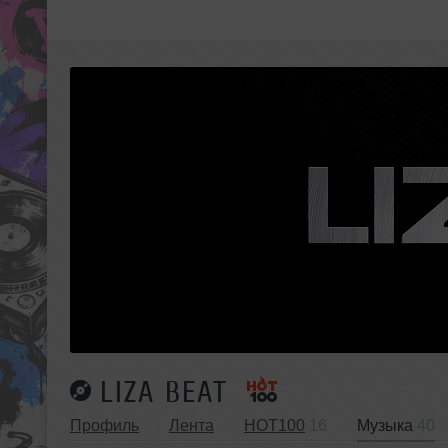
LIZA BEAT
Профиль
Лента
HOT100
16
Музыка
40