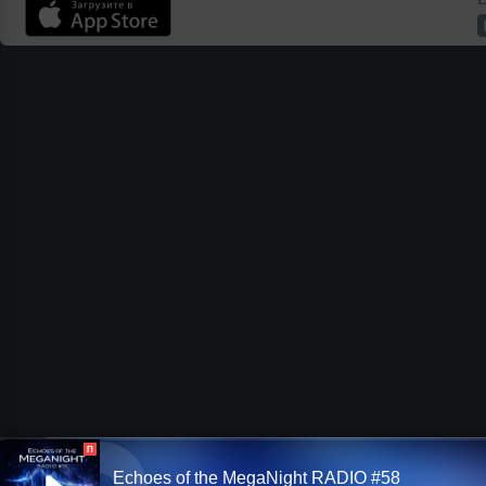
П
Echoes of the MegaNight RADIO #58