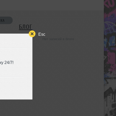
СКА
БЛОГ
Esc
Нет записей в блоге
УЗЬЯ
у 24/7!