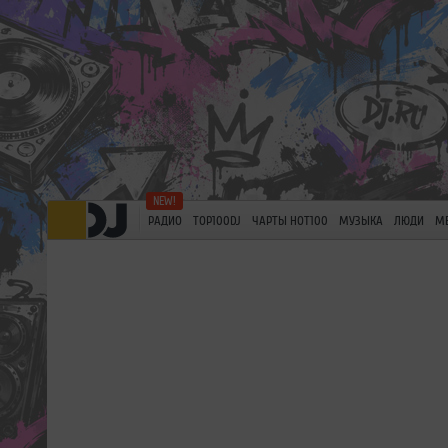
РАДИО
TOP100DJ
ЧАРТЫ HOT100
МУЗЫКА
ЛЮДИ
М