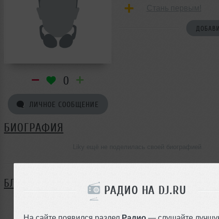
Стань первым!
ДОБАВИ
0
ЛИЧНОЕ СООБЩЕНИЕ
БИОГРАФИЯ
Liky ещё не поделилась своей биографией
БЛОГ
РАДИО НА DJ.RU
Нет записей в блоге
На сайте появился раздел
Радио
— слушайте лучшу