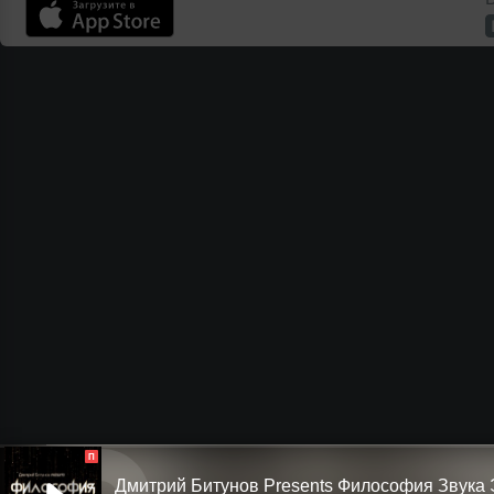
П
Дмитрий Битунов Presents Филоcофия Звука 