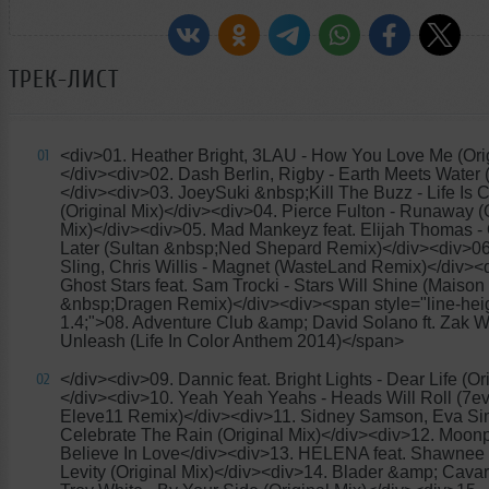
ТРЕК-ЛИСТ
<div>01. Heather Bright, 3LAU - How You Love Me (Orig
01
</div><div>02. Dash Berlin, Rigby - Earth Meets Water 
</div><div>03. JoeySuki &nbsp;Kill The Buzz - Life Is C
(Original Mix)</div><div>04. Pierce Fulton - Runaway (
Mix)</div><div>05. Mad Mankeyz feat. Elijah Thomas -
Later (Sultan &nbsp;Ned Shepard Remix)</div><div>0
Sling, Chris Willis - Magnet (WasteLand Remix)</div><
Ghost Stars feat. Sam Trocki - Stars Will Shine (Maison
&nbsp;Dragen Remix)</div><div><span style="line-heig
1.4;">08. Adventure Club &amp; David Solano ft. Zak W
Unleash (Life In Color Anthem 2014)</span>
</div><div>09. Dannic feat. Bright Lights - Dear Life (Or
02
</div><div>10. Yeah Yeah Yeahs - Heads Will Roll (7ev
Eleve11 Remix)</div><div>11. Sidney Samson, Eva Si
Celebrate The Rain (Original Mix)</div><div>12. Moonp
Believe In Love</div><div>13. HELENA feat. Shawnee T
Levity (Original Mix)</div><div>14. Blader &amp; Cavar