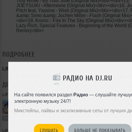
Troy White - By Your Side (Original Mix)</div><div>15.
JOEYSUKI - Aftermovie (Original Mix)</div><div>16. J
Pitch feat. Yassine - Wish (Original Mix)</div><div>17. 
&amp; Simo &amp; Jochen Miller - Flash (Original Mix)
<div>18. Kronic - Fire In The Sky (Original Mix)</div><d
Lazy Rich, Special Features - Beginning of the World (
Remix)</div>
ПОДРОБНЕЕ
LIFETONE - FEEL OUR ENERGY 002
РАДИО НА DJ.RU
ДРУГИЕ ТРЕКИ
LIFETONE
На сайте появился раздел
Радио
— слушайте лучшу
LIFETONE
➝
LIFETONE - FEEL OUR ENERGY 003
электронную музыку 24/7!
Микстейпы, лайвы и эксклюзивные сеты от лучших д
62:20
76 раз
7
143 MB, 320 
Микс
В плейлист
СЛУШАТЬ
БОЛЬШЕ НЕ ПОКАЗЫВАТЬ
LIFETONE
➝
LIFETONE - FEEL OUR ENERGY 001