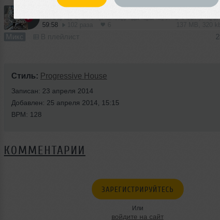
59:58
102 раза
6
137 MB, 320 
Микс
В плейлист
2
Стиль:
Progressive House
Записан: 23 апреля 2014
Добавлен: 25 апреля 2014, 15:15
BPM: 128
КОММЕНТАРИИ
ЗАРЕГИСТРИРУЙТЕСЬ
Или
войдите на сайт