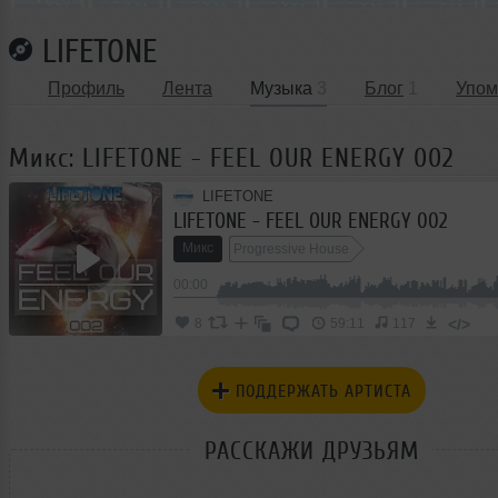
LIFETONE
Профиль
Лента
Музыка
3
Блог
1
Упом
Микс: LIFETONE - FEEL OUR ENERGY 002
LIFETONE
LIFETONE - FEEL OUR ENERGY 002
Микс
Progressive House
00:00
</>
8
59:11
117
ПОДДЕРЖАТЬ АРТИСТА
РАССКАЖИ ДРУЗЬЯМ