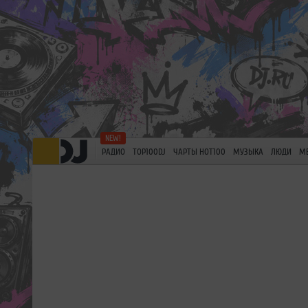
РАДИО
TOP100DJ
ЧАРТЫ HOT100
МУЗЫКА
ЛЮДИ
М