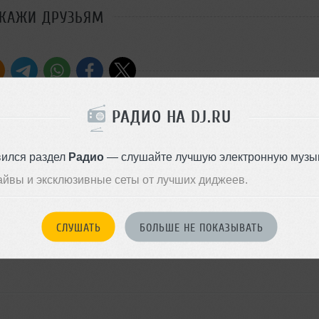
СКАЖИ ДРУЗЬЯМ
РЕЙТИНГ
РАДИО НА DJ.RU
0
вился раздел
Радио
— слушайте лучшую электронную музык
айвы и эксклюзивные сеты от лучших диджеев.
СЛУШАТЬ
БОЛЬШЕ НЕ ПОКАЗЫВАТЬ
войдите на сайт
Или
чтобы оставить комментарий