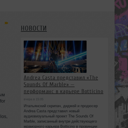
НОВОСТИ
Andrea Casta представил «The
Sounds Of Marble» —
перформанс в карьере Botticino
мым
вчера в 15:05
for
Итальянский скрипач, диджей и продюсер
Andrea Casta представил новый
los,
аудиовизуальный проект The Sounds Of
Marble, записанный внутри действующего
мраморного карьера Botticino в провинции