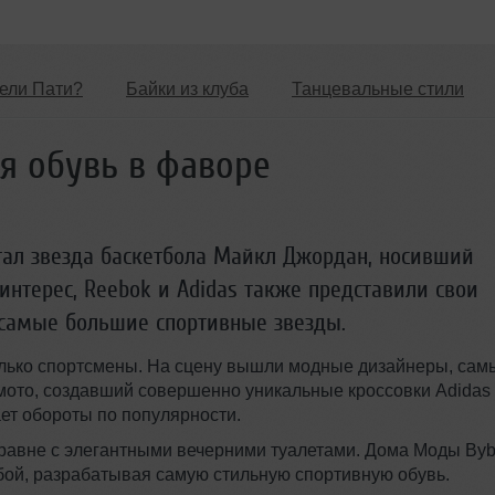
ели Пати?
Байки из клуба
Танцевальные стили
Новые лица
Мужчина & Женщина
я обувь в фаворе
тал звезда баскетбола Майкл Джордан, носивший
й интерес, Reebok и Adidas также представили свои
 самые большие спортивные звезды.
 только спортсмены. На сцену вышли модные дизайнеры, са
ото, создавший совершенно уникальные кроссовки Adidas 
ает обороты по популярности.
авне с элегантными вечерними туалетами. Дома Моды Byb
бой, разрабатывая самую стильную спортивную обувь.