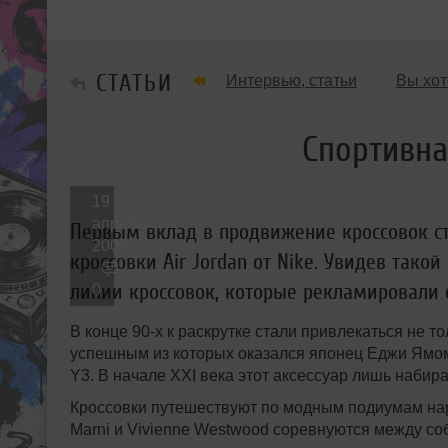
СТАТЬИ
Интервью, статьи
Вы хот
Обзоры Вечеринок и Клубов
Спортивна
19
апреля
Первым вклад в продвижение кроссовок с
2005
кроссовки Air Jordan от Nike. Увидев тако
линии кроссовок, которые рекламировали
0
В конце 90-х к раскрутке стали привлекаться не
успешным из которых оказался японец Еджи Ямом
Y3. В начале XXI века этот аксессуар лишь набир
Кроссовки путешествуют по модным подиумам нар
Marni и Vivienne Westwood соревнуются между со