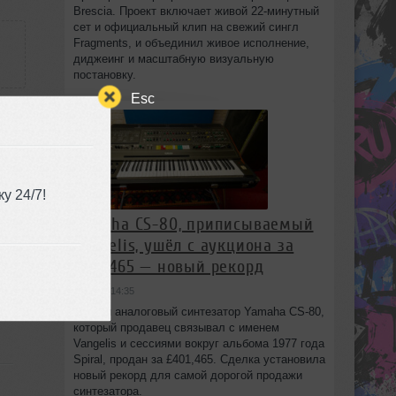
Brescia. Проект включает живой 22‑минутный
сет и официальный клип на свежий сингл
Fragments, и объединил живое исполнение,
диджеинг и масштабную визуальную
постановку.
Esc
у 24/7!
Yamaha CS-80, приписываемый
Vangelis, ушёл с аукциона за
£401,465 — новый рекорд
вчера в 14:35
Редкий аналоговый синтезатор Yamaha CS-80,
который продавец связывал с именем
Vangelis и сессиями вокруг альбома 1977 года
Spiral, продан за £401,465. Сделка установила
новый рекорд для самой дорогой продажи
синтезатора.