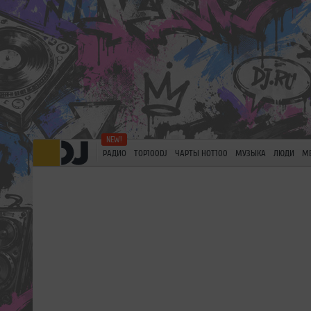
РАДИО
TOP100DJ
ЧАРТЫ HOT100
МУЗЫКА
ЛЮДИ
М