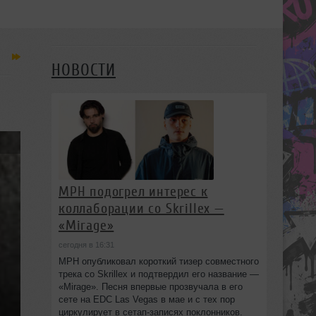
НОВОСТИ
MPH подогрел интерес к
коллаборации со Skrillex —
«Mirage»
сегодня в 16:31
MPH опубликовал короткий тизер совместного
трека со Skrillex и подтвердил его название —
«Mirage». Песня впервые прозвучала в его
сете на EDC Las Vegas в мае и с тех пор
циркулирует в сетап-записях поклонников.