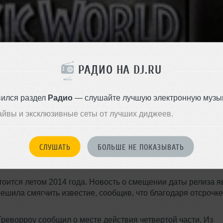
РАДИО НА DJ.RU
вился раздел
Радио
— слушайте лучшую электронную музык
айвы и эксклюзивные сеты от лучших диджеев.
es назвала дату выхода нового "Парка Юрского
СЛУШАТЬ
БОЛЬШЕ НЕ ПОКАЗЫВАТЬ
аврах выйдет 12 июня 2015 года в 3D и будет называться
оится летом 2014 года. Новость о смещении даты релиза я
решила смягчить известие, сообщив, что благодаря отсрочке
реворроу сообщил о месте действия четвертой части. Из