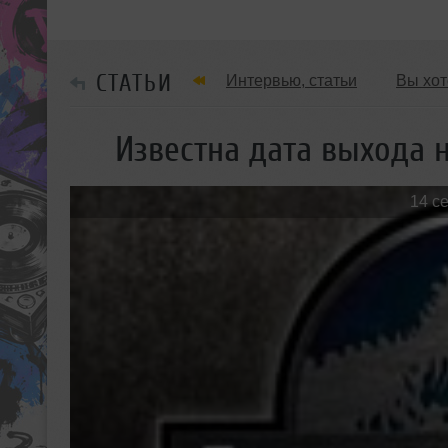
СТАТЬИ
Интервью, статьи
Вы хот
Обзоры Вечеринок и Клубов
Известна дата выхода 
14 с