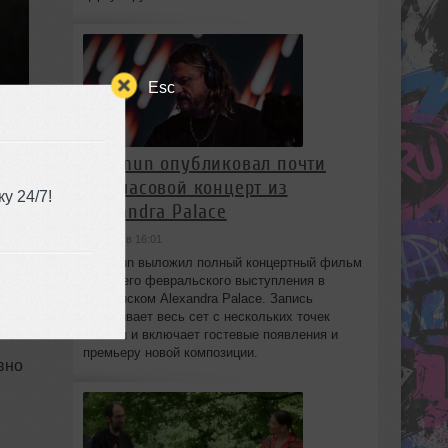
Esc
Solomun опубликовал почти
трёхчасовой концерт из
у 24/7!
Alexandra Palace
сегодня в 16:01
Solomun выложил полный концертный фильм
со своего февральского выступления в
лондонском Alexandra Palace. Запись
охватывает весь сет с нескольких точек
съёмки и включает гостевые появления и
премьеру новой композиции.
вно