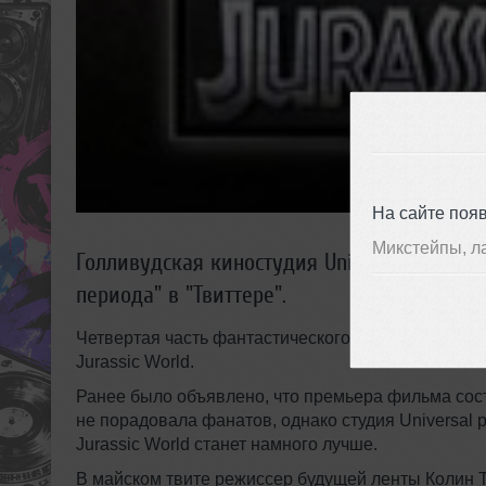
На сайте поя
Микстейпы, л
Голливудская киностудия Universal Pictur
периода" в "Твиттере".
Четвертая часть фантастического фильма о диноз
Jurassic World.
Ранее было объявлено, что премьера фильма сост
не порадовала фанатов, однако студия Universal 
Jurassic World станет намного лучше.
В майском твите режиссер будущей ленты Колин Т