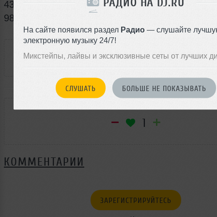
РАДИО НА DJ.RU
431 евро, а модель Turbo S обойдется миниму
989 евро.
На сайте появился раздел
Радио
— слушайте лучшу
РАССКАЖИ ДРУЗЬЯМ
электронную музыку 24/7!
Микстейпы, лайвы и эксклюзивные сеты от лучших д
СЛУШАТЬ
БОЛЬШЕ НЕ ПОКАЗЫВАТЬ
РЕЙТИНГ
1
КОММЕНТАРИИ
ЗАРЕГИСТРИРУЙТЕСЬ