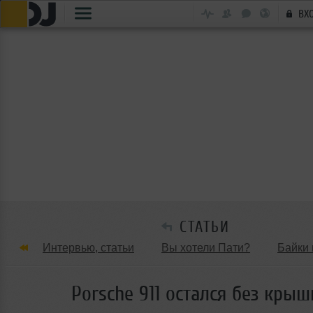
ВХ
СТАТЬИ
Интервью, статьи
Вы хотели Пати?
Байки 
Танцевальные стили
Обзоры Вечеринок и Клу
Porsche 911 остался без крыш