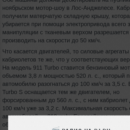
ноябрьском мотор-шоу в Лос-Анджелесе. Каб
получили матерчатую складную крышу, котора
убирается при помощи электропривода всего з
манипуляции с тканевым верхом разрешается
производить на скорости до 50 км/ч.
Что касается двигателей, то силовые агрегаты
кабриолетов те же, что у соответствующих вер
На модель 911 Turbo ставится бензиновый мо
объемом 3,8 л мощностью 520 л. с., который 
автомобилю разогнаться до 100 км/ч за 3,5 с.
Turbo S оснащается тем же двигателем, но
форсированным до 560 л. с., с ним кабриолет 
100 км/ч уже за 3,2 с. Максимальная скорость
автомобилей — 318 км/ч. Европейские цены у
объявлены, менее мощная версия будет стоит