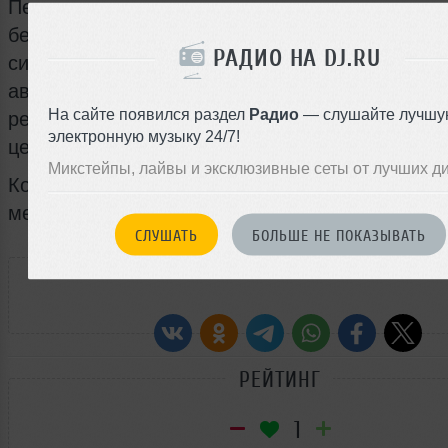
Передвижение такого шара по дороге, а также
бездорожью, возможно благодаря многоступе
РАДИО НА DJ.RU
системе роликов, управляемых джойстиком. П
автомобиля предусмотрены борозды для езду
На сайте появился раздел
Радио
— слушайте лучшу
рельсам. Несколько таких Rollersphere состав
электронную музыку 24/7!
целый поезд.
Микстейпы, лайвы и эксклюзивные сеты от лучших д
Корпус концепт-кара дизайнер планирует сдел
мегапрочных материалов, вроде титана.
СЛУШАТЬ
БОЛЬШЕ НЕ ПОКАЗЫВАТЬ
РАССКАЖИ ДРУЗЬЯМ
РЕЙТИНГ
1