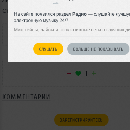
Стоимость родстера 189 500 евро.
На сайте появился раздел
Радио
— слушайте лучшу
электронную музыку 24/7!
РАССКАЖИ ДРУЗЬЯМ
Микстейпы, лайвы и эксклюзивные сеты от лучших д
СЛУШАТЬ
БОЛЬШЕ НЕ ПОКАЗЫВАТЬ
РЕЙТИНГ
1
КОММЕНТАРИИ
ЗАРЕГИСТРИРУЙТЕСЬ