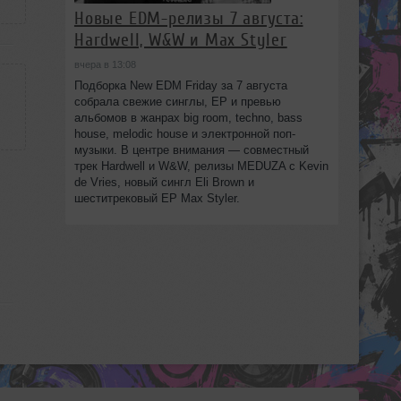
Новые EDM-релизы 7 августа:
Hardwell, W&W и Max Styler
вчера в 13:08
Подборка New EDM Friday за 7 августа
собрала свежие синглы, EP и превью
альбомов в жанрах big room, techno, bass
house, melodic house и электронной поп-
музыки. В центре внимания — совместный
трек Hardwell и W&W, релизы MEDUZA с Kevin
de Vries, новый сингл Eli Brown и
шеститрековый EP Max Styler.