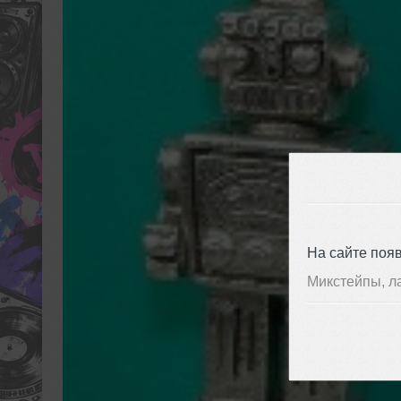
На сайте поя
Микстейпы, л