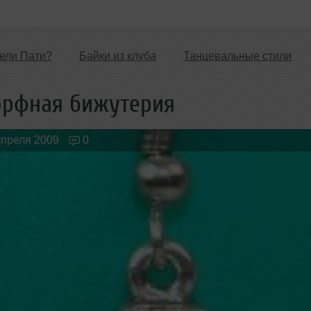
ели Пати?
Байки из клуба
Танцевальные стили
Новые лица
Мужчина & Женщина
рфная бижутерия
апреля 2009
0