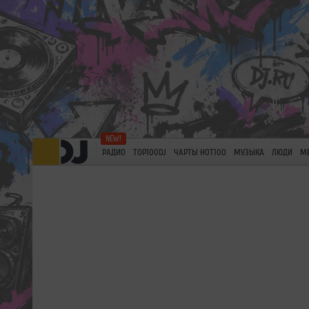
РАДИО
TOP100DJ
ЧАРТЫ HOT100
МУЗЫКА
ЛЮДИ
М