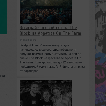
Выиграй часовой сет на The
Block на Appetite On The Farm
вчера в 16:01
Beatport Live объявил конкурс для
начинающих диджеев: два победителя
получат возможность выступить на поп‑ап
сцене The Block на фестивале Appetite On
The Farm. Конкурс открыт до 12 августа —
победителей ждут также VIP‑билеты и призы
от партнёров.
чая
х