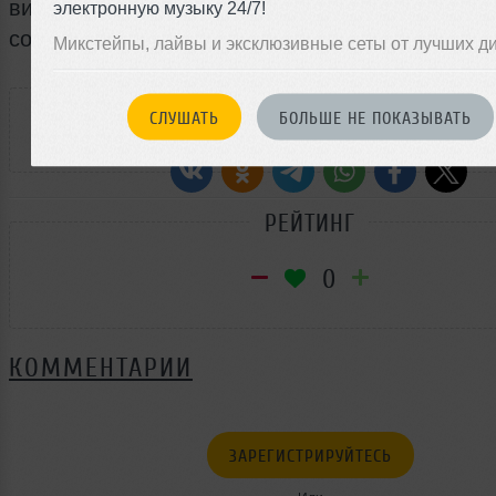
викторианской эпохи, но этот Gameboy измени
электронную музыку 24/7!
создавшуюся ситуацию.
Микстейпы, лайвы и эксклюзивные сеты от лучших д
РАССКАЖИ ДРУЗЬЯМ
СЛУШАТЬ
БОЛЬШЕ НЕ ПОКАЗЫВАТЬ
РЕЙТИНГ
0
КОММЕНТАРИИ
ЗАРЕГИСТРИРУЙТЕСЬ