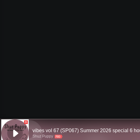
П
Shuz Puppy