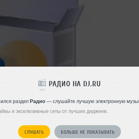
РАДИО НА DJ.RU
вился раздел
Радио
— слушайте лучшую электронную музык
айвы и эксклюзивные сеты от лучших диджеев.
СЛУШАТЬ
БОЛЬШЕ НЕ ПОКАЗЫВАТЬ