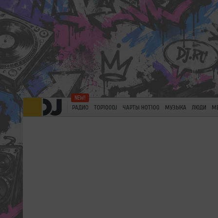
РАДИО
TOP100DJ
ЧАРТЫ HOT100
МУЗЫКА
ЛЮДИ
М