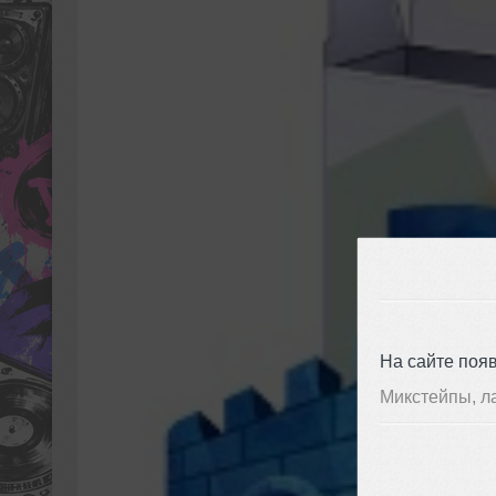
На сайте поя
Микстейпы, л