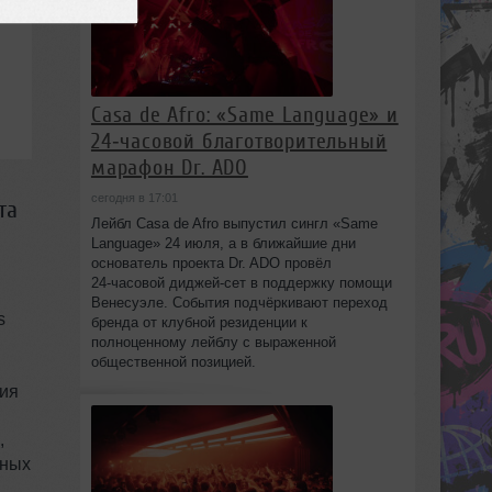
Casa de Afro: «Same Language» и
24‑часовой благотворительный
марафон Dr. ADO
сегодня в 17:01
та
Лейбл Casa de Afro выпустил сингл «Same
Language» 24 июля, а в ближайшие дни
основатель проекта Dr. ADO провёл
24‑часовой диджей‑сет в поддержку помощи
Венесуэле. События подчёркивают переход
s
бренда от клубной резиденции к
полноценному лейблу с выраженной
общественной позицией.
гия
,
сных