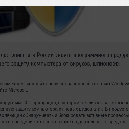
 доступности в России своего программного продук
ающего защиту компьютера от вирусов, шпионских
телям лицензионной версии операционной системы Window
те Microsoft.
нтивирусным ПО корпорации, в котором реализована техноло
ленную защиту компьютера от новых видов атак. В продукте
зволяющий обнаруживать и блокировать активные процессы
ия и поведение которых похоже на деятельность вредоно