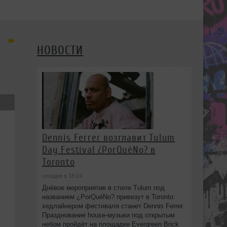
НОВОСТИ
Dennis Ferrer возглавит Tulum
Day Festival ¿PorQuéNo? в
Toronto
сегодня в 18:24
Днёвое мероприятие в стиле Tulum под
названием ¿PorQuéNo? привезут в Toronto:
хедлайнером фестиваля станет Dennis Ferrer.
Празднование house-музыки под открытым
небом пройдёт на площадке Evergreen Brick