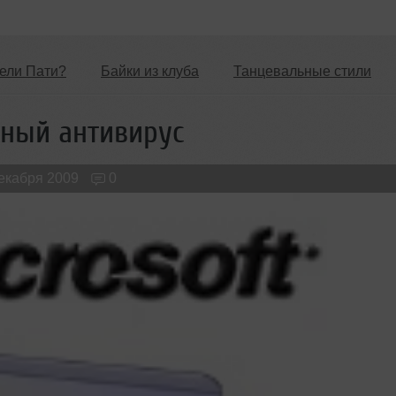
ели Пати?
Байки из клуба
Танцевальные стили
Новые лица
Мужчина & Женщина
тный антивирус
декабря 2009
0