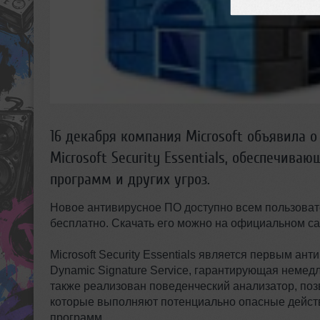
16 декабря компания Microsoft объявила о
Microsoft Security Essentials, обеспечив
программ и других угроз.
Новое антивирусное ПО доступно всем пользова
бесплатно. Скачать его можно на официальном сай
Microsoft Security Essentials является первым а
Dynamic Signature Service, гарантирующая немед
также реализован поведенческий анализатор, по
которые выполняют потенциально опасные действ
программ.