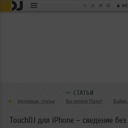
ВХ
СТАТЬИ
Интервью, статьи
Вы хотели Пати?
Байки 
Танцевальные стили
Обзоры Вечеринок и Клу
TouchDJ для iPhone – сведение без