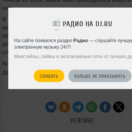
пор.
В книге толщиной 0,36’’ умещается до полутор
РАДИО НА DJ.RU
книг, она может читать вам вслух, и даже помо
переводить иностранных авторов, а также
На сайте появился раздел
Радио
— слушайте лучшу
растолковывать термины родного, такого непо
электронную музыку 24/7!
словаря с помощью Wi-Fi.
Микстейпы, лайвы и эксклюзивные сеты от лучших д
Книгу вы можете приобрести за 359 долларов 
Амазоне
.
СЛУШАТЬ
БОЛЬШЕ НЕ ПОКАЗЫВАТЬ
РАССКАЖИ ДРУЗЬЯМ
РЕЙТИНГ