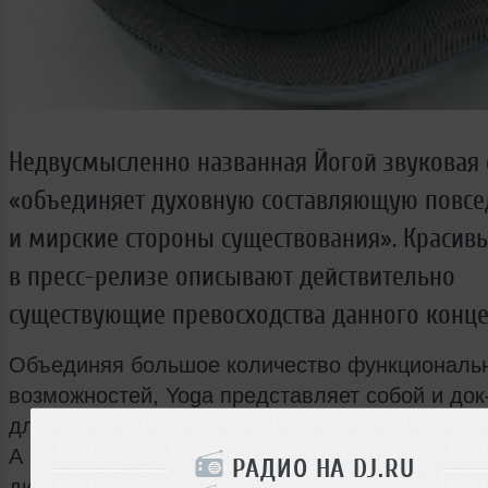
Недвусмысленно названная Йогой звуковая 
«объединяет духовную составляющую повсе
и мирские стороны существования». Красив
в пресс-релизе описывают действительно
существующие превосходства данного конце
Объединяя большое количество функциональ
возможностей, Yoga представляет собой и до
для вашего iPod’а или телефона, CD-плеер и 
А вдохновленный каплями дождя, падающими 
РАДИО НА DJ.RU
дизайнер водрузил части станции друг на друг