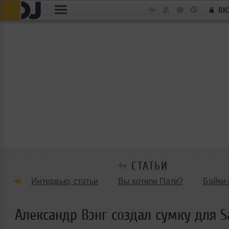
ВХ
СТАТЬИ
Интервью, статьи
Вы хотели Пати?
Байки 
Танцевальные стили
Обзоры Вечеринок и Клу
Александр Вэнг создал сумку для 