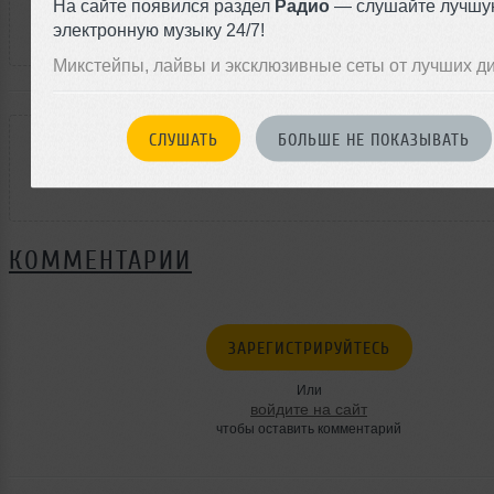
На сайте появился раздел
Радио
— слушайте лучшу
электронную музыку 24/7!
Микстейпы, лайвы и эксклюзивные сеты от лучших д
РЕЙТИНГ
СЛУШАТЬ
БОЛЬШЕ НЕ ПОКАЗЫВАТЬ
1
КОММЕНТАРИИ
ЗАРЕГИСТРИРУЙТЕСЬ
Или
войдите на сайт
чтобы оставить комментарий