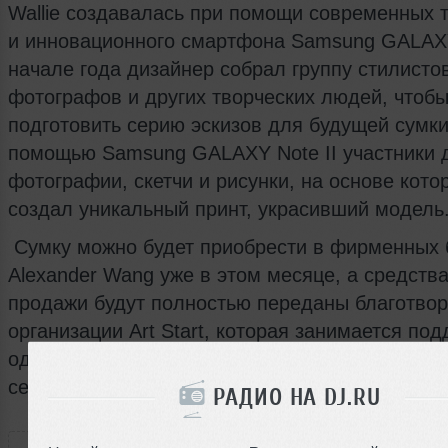
Wallie создавалась при помощи современных 
и инновационного смартфона Samsung GALAXY 
начале года дизайнер собрал группу стилистов
фотографов и других творческих людей, чтоб
подготовить серию эскизов для будущей сумки
помощью Samsung GALAXY Note II участники 
фотографии, скетчи и рисунки, на основе кото
создал уникальный принт, украсивший модель
Сумку можно будет приобрести в фирменных 
Alexander Wang уже в этом месяце, а средства
продажи будут полностью переданы благотво
организации Art Start, которая занимается по
одаренных детей и подростков из неблагопол
семей.
РАДИО НА DJ.RU
РАССКАЖИ ДРУЗЬЯМ