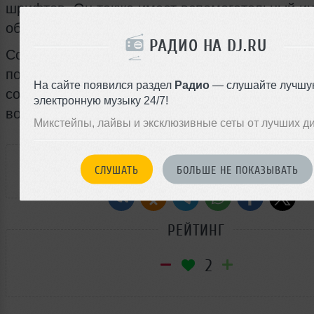
шрифтов. Он также имеет вспомогательный ин
обучающие программы.
РАДИО НА DJ.RU
Создатели такой бесценной коллекции надеютс
поможет дизайнерам черпать вдохновение от 
На сайте появился раздел
Радио
— слушайте лучшу
собственных возможностей, в которые теперь 
электронную музыку 24/7!
возможность создания собственных шрифтов.
Микстейпы, лайвы и эксклюзивные сеты от лучших д
РАССКАЖИ ДРУЗЬЯМ
СЛУШАТЬ
БОЛЬШЕ НЕ ПОКАЗЫВАТЬ
РЕЙТИНГ
2