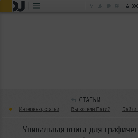
ВХ
СТАТЬИ
Интервью, статьи
Вы хотели Пати?
Байки 
Танцевальные стили
Обзоры Вечеринок и Клу
Уникальная книга для графичес