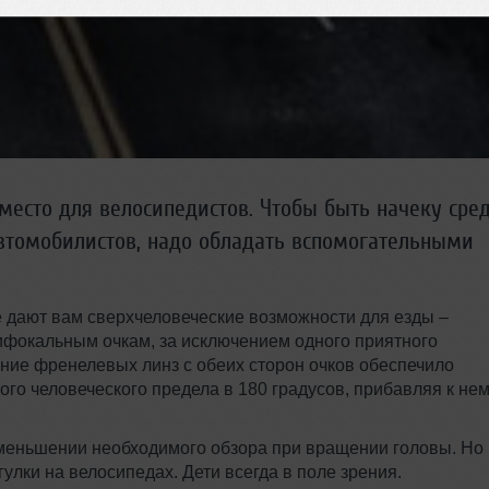
место для велосипедистов. Чтобы быть начеку сре
втомобилистов, надо обладать вспомогательными
 дают вам сверхчеловеческие возможности для езды –
фокальным очкам, за исключением одного приятного
ние френелевых линз с обеих сторон очков обеспечило
о человеческого предела в 180 градусов, прибавляя к не
меньшении необходимого обзора при вращении головы. Но
улки на велосипедах. Дети всегда в поле зрения.