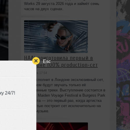
Works 29 августа 2026 года и займёт семь
часов на двух сценах.
HAAi приготовила первый в
Esc
Лондоне 100% production‑сет
сегодня в 17:54
HAAi исполнит в Лондоне эксклюзивный сет,
в котором будут звучать только её
собственные треки. Выступление состоится в
у 24/7!
рамках Maiden Voyage Festival в Burgess Park
8 августа — это первый раз, когда артистка
полностью построит сет исключительно на
своей музыке.