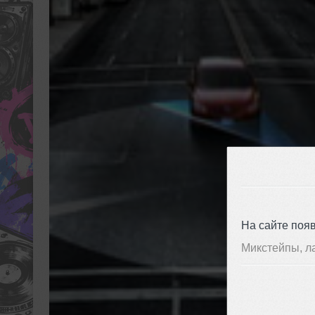
На сайте поя
Микстейпы, л