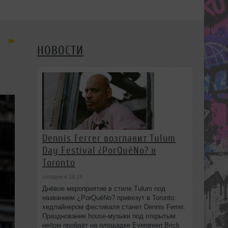
НОВОСТИ
Dennis Ferrer возглавит Tulum
Day Festival ¿PorQuéNo? в
Toronto
сегодня в 18:24
Днёвое мероприятие в стиле Tulum под
названием ¿PorQuéNo? привезут в Toronto:
хедлайнером фестиваля станет Dennis Ferrer.
Празднование house-музыки под открытым
небом пройдёт на площадке Evergreen Brick