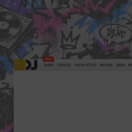
РАДИО
TOP100DJ
ЧАРТЫ HOT100
МУЗЫКА
ЛЮДИ
М