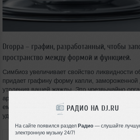
Droppa – графин, разработанный, чтобы зап
пространство между формой и функцией.
Симбиоз увеличивает свойство ликвидности о
придает графину форму капли, замороженной
утоления вашей жажды. Это чрезвычайно орга
архитектурно. Верх фигуры – это стакан, стебе
емкость для воды. А все вместе – естественн
РАДИО НА DJ.RU
удовлетворение потребности вашего организм
На сайте появился раздел
Радио
— слушайте лучшу
РАССКАЖИ ДРУЗЬЯМ
электронную музыку 24/7!