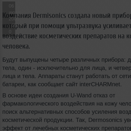
Новые лица
Мужчина & Женщина
06
июля
Компания Dermisonics создала новый прибо
2005
который при помощи ультразвука усиливае
0
воздействие косметических препаратов на 
человека.
Будут выпущены четыре различных прибора: д
тела, один - исключительно для лица, и четве
лица и тела. Аппараты станут работать от сет
батареи, как сообщает сайт interCHARMnet.
В основе идеи создания U-Wand отказ от
фармакологического воздействия на кожу чело
поиск альтернативных способов усиления воз
косметической продукции. Так, Dermosonics ув
эффект от лечебных косметических препарато