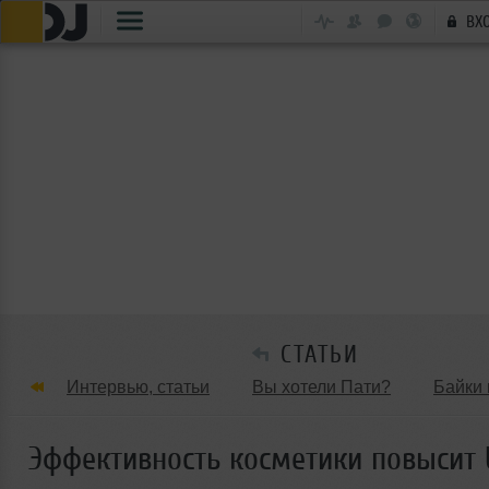
ВХ
СТАТЬИ
Интервью, статьи
Вы хотели Пати?
Байки 
Танцевальные стили
Обзоры Вечеринок и Клу
Эффективность косметики повысит