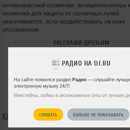
антивозрастной косметики, антицеллюлитных 
косметики для защиты от солнечных лучей
увеличивается, если воздействовать на кожу
ультразвуком.
РАССКАЖИ ДРУЗЬЯМ
РАДИО НА DJ.RU
РЕЙТИНГ
На сайте появился раздел
Радио
— слушайте лучшу
электронную музыку 24/7!
0
Микстейпы, лайвы и эксклюзивные сеты от лучших д
КОММЕНТАРИИ
СЛУШАТЬ
БОЛЬШЕ НЕ ПОКАЗЫВАТЬ