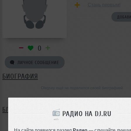
Стань первым!
ДОБАВИ
0
ЛИЧНОЕ СООБЩЕНИЕ
БИОГРАФИЯ
Olegsey ещё не поделился своей биографией
БЛОГ
РАДИО НА DJ.RU
Нет записей в блоге
На сайте появился раздел
Радио
— слушайте лучшу