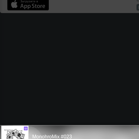
Ш
MonohroMix #023