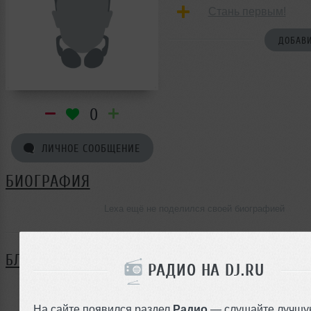
Стань первым!
ДОБАВИ
0
ЛИЧНОЕ СООБЩЕНИЕ
БИОГРАФИЯ
Lexa ещё не поделился своей биографией
БЛОГ
РАДИО НА DJ.RU
Нет записей в блоге
На сайте появился раздел
Радио
— слушайте лучшу