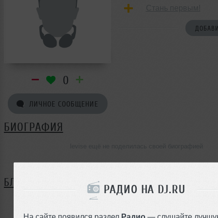
Стань первым!
ДОБАВИ
0
ЛИЧНОЕ СООБЩЕНИЕ
БИОГРАФИЯ
levise ещё не поделилась своей биографией
БЛОГ
РАДИО НА DJ.RU
Нет записей в блоге
На сайте появился раздел
Радио
— слушайте лучшу