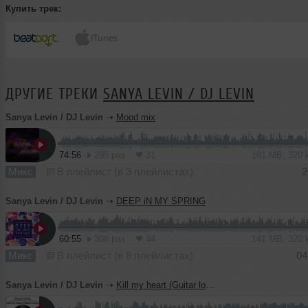
Купить трек:
ДРУГИЕ ТРЕКИ
SANYA LEVIN / DJ LEVIN
Sanya Levin / DJ Levin
➝
Mood mix
74:56
295 раз
31
181 MB, 320
Микс
В плейлист (в 3 плейлистах)
2
Sanya Levin / DJ Levin
➝
DEEP iN MY SPRING
60:55
308 раз
44
141 MB, 320
Микс
В плейлист (в 8 плейлистах)
04
Sanya Levin / DJ Levin
➝
Kill my heart (Guitar love) (dub version)