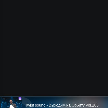
Ш
Twist sound - Выходим на Орбиту Vol.285