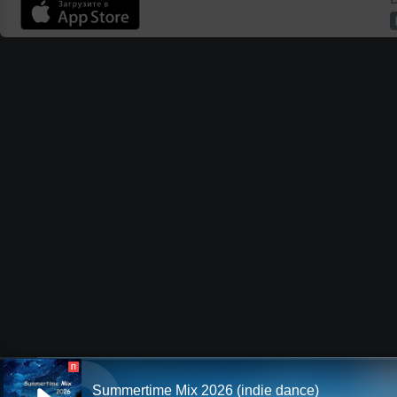
П
Summertime Mix 2026 (indie dance)