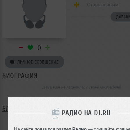
Стань первым!
ДОБАВИ
0
ЛИЧНОЕ СООБЩЕНИЕ
БИОГРАФИЯ
Lesya ещё не поделилась своей биографией
БЛОГ
РАДИО НА DJ.RU
Нет записей в блоге
На сайте появился раздел
Радио
— слушайте лучшу