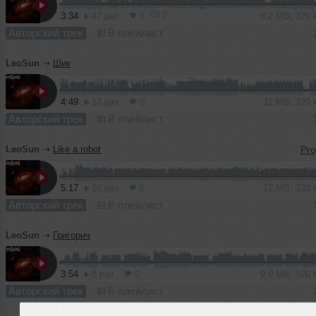
2
3:34
47 раз
1
8.2 MB, 320
Авторский трек
В плейлист
LeoSun
➝
Шик
4:49
13 раз
0
11 MB, 320
Авторский трек
В плейлист
LeoSun
➝
Like a robot
5:17
16 раз
0
12 MB, 320
Авторский трек
В плейлист
LeoSun
➝
Григорич
3:54
8 раз
0
9.0 MB, 320
Авторский трек
В плейлист