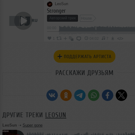
LeoSun
Stronger
Авторский трек
House
00:00
</>
1
04:02
7
ПОДДЕРЖАТЬ АРТИСТА
РАССКАЖИ ДРУЗЬЯМ
ДРУГИЕ ТРЕКИ
LEOSUN
LeoSun
➝
Super gone