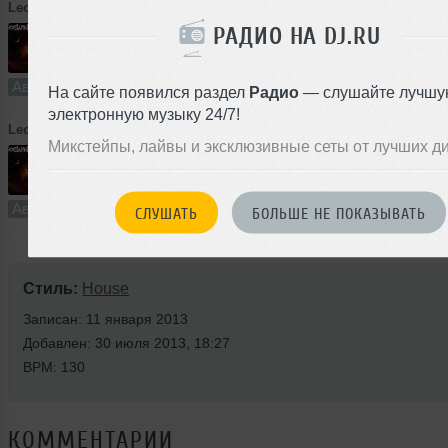
LeoSun
➝
Summer
РАДИО НА DJ.RU
6:20
46 раз
1
15 MB, 320
Авторский трек
В плейлист
На сайте появился раздел
Радио
— слушайте лучшу
электронную музыку 24/7!
LeoSun
➝
Hardcore
Микстейпы, лайвы и эксклюзивные сеты от лучших д
3:54
12 раз
0
9.0 MB, 320
Авторский трек
В плейлист
СЛУШАТЬ
БОЛЬШЕ НЕ ПОКАЗЫВАТЬ
Стиль:
House
Записан: 11 января 2013
Добавлен: 30 июля 2013, 18:27
BPM: 130
КОММЕНТАРИИ