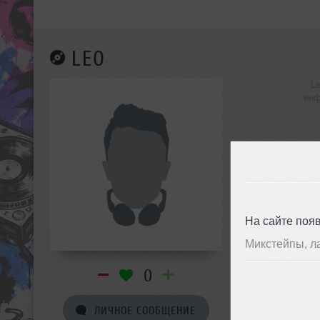
LEO
L
инф
На сайте поя
Микстейпы, л
0
ЛИЧНОЕ СООБЩЕНИЕ