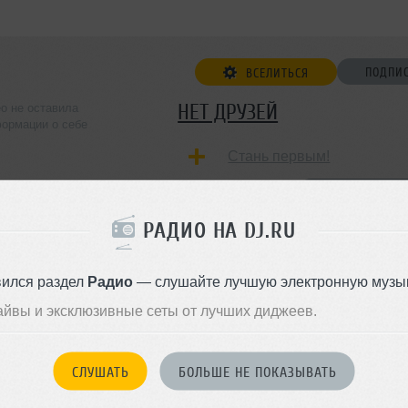
ПОДПИ
ВСЕЛИТЬСЯ
НЕТ ДРУЗЕЙ
eo не оставила
ормации о себе
Стань первым!
ДОБАВИТЬ В ДР
РАДИО НА DJ.RU
вился раздел
Радио
— слушайте лучшую электронную музык
айвы и эксклюзивные сеты от лучших диджеев.
СЛУШАТЬ
БОЛЬШЕ НЕ ПОКАЗЫВАТЬ