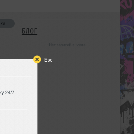
СКА
БЛОГ
Нет записей в блоге
Esc
УЗЬЯ
у 24/7!