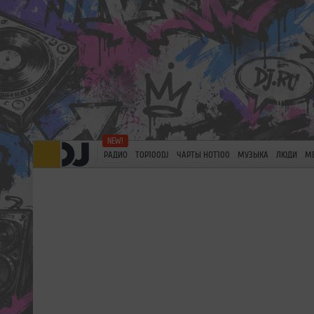
РАДИО
TOP100DJ
ЧАРТЫ HOT100
МУЗЫКА
ЛЮДИ
М