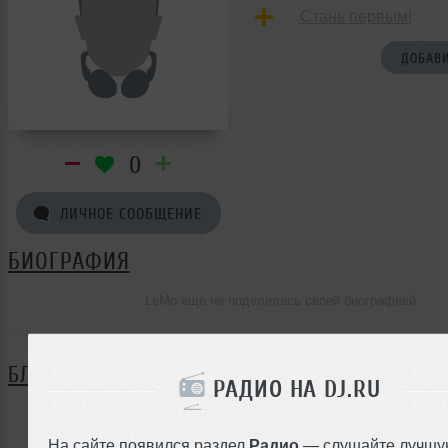
Стань первым!
ДОБАВИ
0
ЛИЧНОЕ СООБЩЕНИЕ
БИОГРАФИЯ
LeMo ещё не поделилась своей биографией
БЛОГ
РАДИО НА DJ.RU
Нет записей в блоге
На сайте появился раздел
Радио
— слушайте лучшу