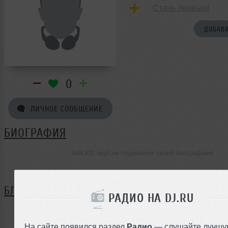
Стань первым!
ДОБАВИ
0
ЛИЧНОЕ СООБЩЕНИЕ
БИОГРАФИЯ
lelik331 ещё не поделился своей биографией
БЛОГ
РАДИО НА DJ.RU
Нет записей в блоге
На сайте появился раздел
Радио
— слушайте лучшу