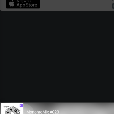
Ш
MonohroMix #023