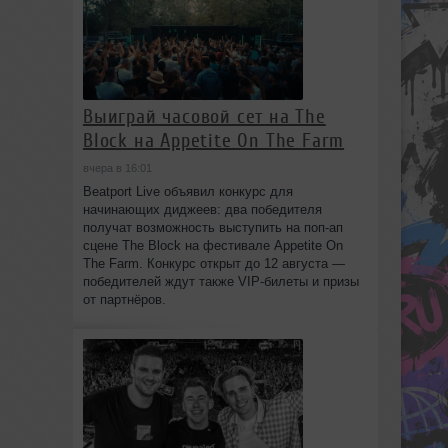
Выиграй часовой сет на The
Block на Appetite On The Farm
вчера в 16:01
Beatport Live объявил конкурс для
начинающих диджеев: два победителя
получат возможность выступить на поп‑ап
сцене The Block на фестивале Appetite On
The Farm. Конкурс открыт до 12 августа —
победителей ждут также VIP‑билеты и призы
от партнёров.