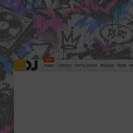
РАДИО
TOP100DJ
ЧАРТЫ HOT100
МУЗЫКА
ЛЮДИ
М