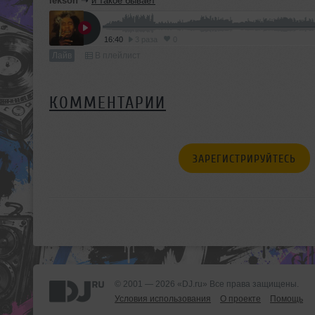
lekson
➝
и такое бывает
16:40
3 раза
0
Лайв
В плейлист
КОММЕНТАРИИ
ЗАРЕГИСТРИРУЙТЕСЬ
© 2001 — 2026 «DJ.ru» Все права защищены.
Условия использования
О проекте
Помощь