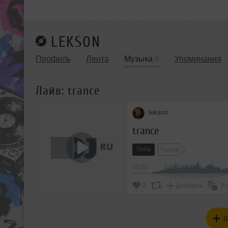
LEKSON
Профиль
Лента
Музыка
8
Упоминания
Лайв: trance
lekson
trance
Лайв
Trance
00:00
В 
0
Добавить
П