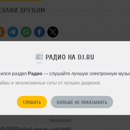
СКАЖИ ДРУЗЬЯМ
РАДИО НА DJ.RU
Стиль:
Trance
Добавлен: 01 марта 2010, 21:
вился раздел
Радио
— слушайте лучшую электронную музык
айвы и эксклюзивные сеты от лучших диджеев.
Techno
12 MB, 128 kbps MP3
44
СЛУШАТЬ
БОЛЬШЕ НЕ ПОКАЗЫВАТЬ
02 марта 2010
Minimal Techno