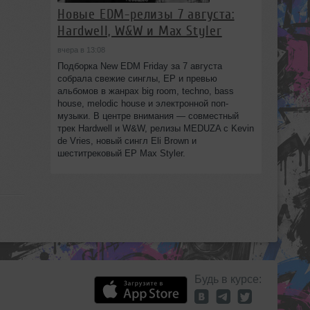
Новые EDM-релизы 7 августа:
Hardwell, W&W и Max Styler
вчера в 13:08
Подборка New EDM Friday за 7 августа
собрала свежие синглы, EP и превью
альбомов в жанрах big room, techno, bass
house, melodic house и электронной поп-
музыки. В центре внимания — совместный
трек Hardwell и W&W, релизы MEDUZA с Kevin
de Vries, новый сингл Eli Brown и
шеститрековый EP Max Styler.
Будь в курсе: