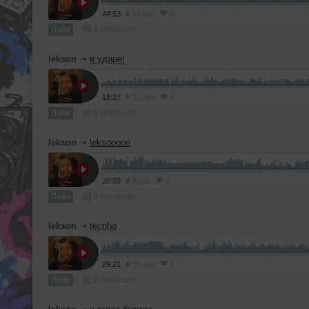
44:53
16 раз
0
Лайв
В плейлист
lekson
➝
в ударе!
18:27
12 раз
0
Лайв
В плейлист
lekson
➝
leksoooon
20:03
9 раз
0
Лайв
В плейлист
lekson
➝
tecnho
29:21
19 раз
1
Лайв
В плейлист