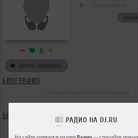
Стань первым!
ДОБАВИ
0
ЛИЧНОЕ СООБЩЕНИЕ
БИОГРАФИЯ
Le Club ещё не поделилась своей биографией
БЛОГ
РАДИО НА DJ.RU
Нет записей в блоге
На сайте появился раздел
Радио
— слушайте лучшу