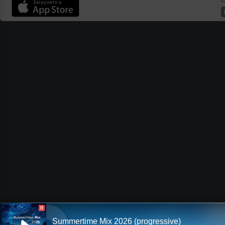
П
Summertime Mix 2026 (progressive)