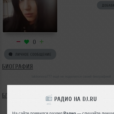
ДОБАВИ
0
ЛИЧНОЕ СООБЩЕНИЕ
БИОГРАФИЯ
laktionova777 ещё не поделился своей биографией
БЛОГ
РАДИО НА DJ.RU
Нет записей в блоге
На сайте появился раздел
Радио
— слушайте лучшу