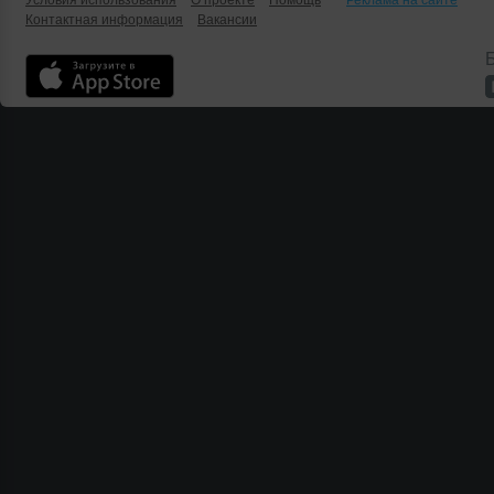
Условия использования
О проекте
Помощь
Реклама на сайте
Контактная информация
Вакансии
Б