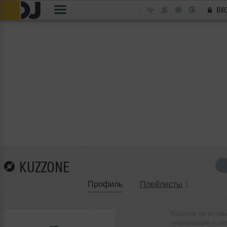
ВХ
KUZZONE
Профиль
Плейлисты
1
Kuzzone не остав
информации о се