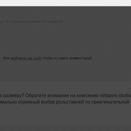
ещё не поделился своей биографией
войдите на сайт
Или
чтобы оставить комментарий
о размеру? Обратите внимание на компанию rolstavni-studio
симально огромный выбор рольставней по привлекательной