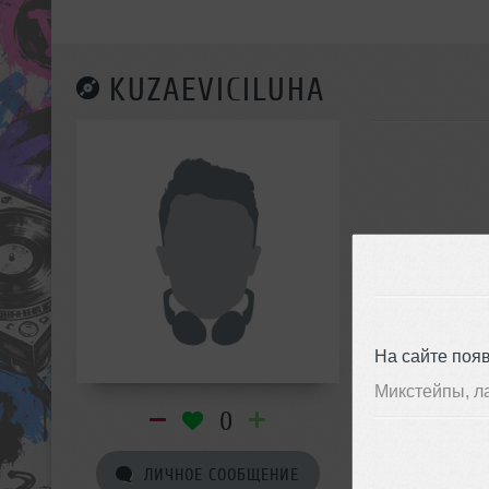
KUZAEVICILUHA
На сайте поя
Микстейпы, л
0
ЛИЧНОЕ СООБЩЕНИЕ