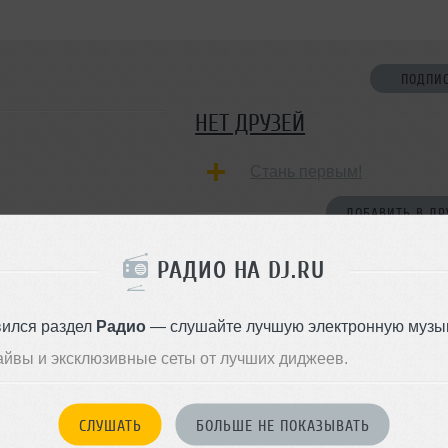
ПОДПИ
НЕТ ДРУЗЕЙ
Стань первым!
ДОБАВИТЬ В ДР
РАДИО НА DJ.RU
вился раздел
Радио
— слушайте лучшую электронную музык
айвы и эксклюзивные сеты от лучших диджеев.
СЛУШАТЬ
БОЛЬШЕ НЕ ПОКАЗЫВАТЬ