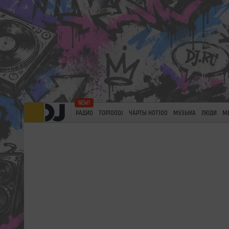
РАДИО
TOP100DJ
ЧАРТЫ HOT100
МУЗЫКА
ЛЮДИ
М