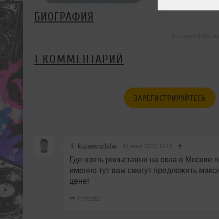
БИОГРАФИЯ
kuzaeviciluha 
1 КОММЕНТАРИЙ
ЗАРЕГИСТРИРУЙТЕСЬ
kuzaeviciluha
01 июня 2023, 12:16
#
Где взять рольставни на окна в Москве п
именно тут вам смогут предложить мак
цене!
ответить