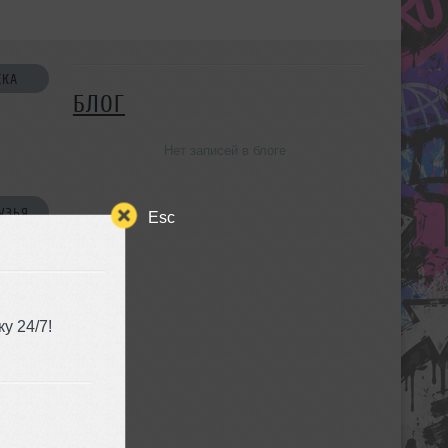
СКА
БЛОГ
Нет записей в блоге
УЗЬЯ
Esc
у 24/7!