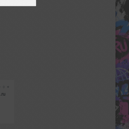
−
+
0
.ru