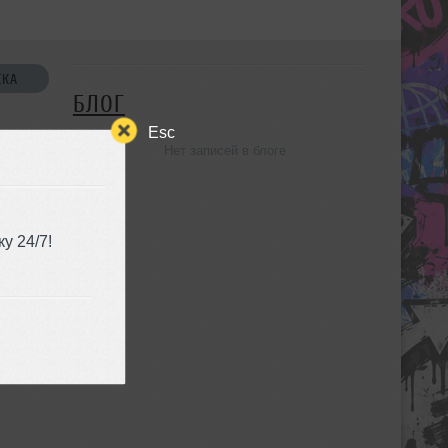
СКА
БЛОГ
Esc
Нет записей в блоге
УЗЬЯ
у 24/7!