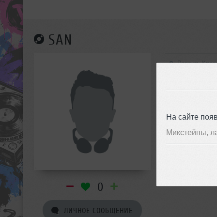
SAN
Россия, Крас
На сайте поя
Микстейпы, л
0
ЛИЧНОЕ СООБЩЕНИЕ