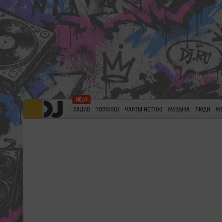
РАДИО
TOP100DJ
ЧАРТЫ HOT100
МУЗЫКА
ЛЮДИ
М